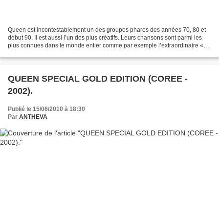
Queen est incontestablement un des groupes phares des années 70, 80 et
début 90. Il est aussi l’un des plus créatifs. Leurs chansons sont parmi les
plus connues dans le monde entier comme par exemple l’extraordinaire «
Bohemian Rhapsody» ou le très unificatif«We...
QUEEN SPECIAL GOLD EDITION (COREE -
2002).
Publié le 15/06/2010 à 18:30
Par
ANTHEVA