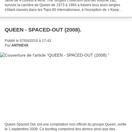
Série de 4 coffrets à venir, The Singles Collection box-set Volume 1&2,
survole la carrière de Queen de 1973 à 1984 à travers tous leurs singles
s'étant classés dans les Tops 40 internationaux, à l'exception de « Keep
yourself alive » qui fut leur tout...
QUEEN - SPACED-OUT (2008).
Publié le 07/04/2010 à 17:42
Par
ANTHEVA
Queen Spaced Out, est une compilation non officiel du groupe Queen, sortie
le 1 septembre 2008. Ce bootleg comprend des demos ainsi que des