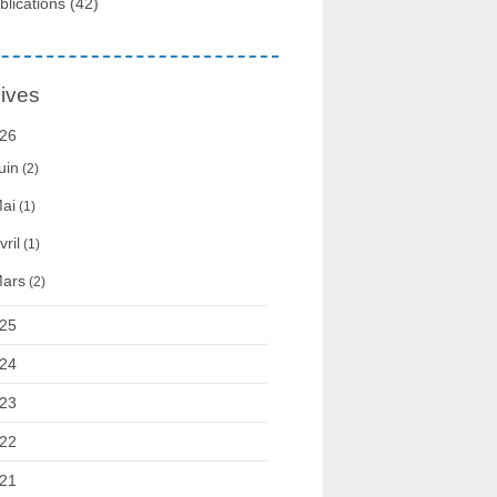
blications
(42)
ives
26
uin
(2)
ai
(1)
vril
(1)
ars
(2)
25
24
23
22
21