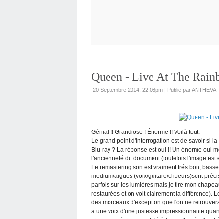
Queen - Live At The Rainb
20 Septembre 2014, 22:08pm
|
Publié par ANTHEVA
Génial !! Grandiose ! Énorme !! Voilà tout.
Le grand point d'interrogation est de savoir si la
Blu-ray ? La réponse est oui !! Un énorme oui mê
l'ancienneté du document (toutefois l'image est
Le remastering son est vraiment trés bon, basses 
medium/aigues (voix/guitare/choeurs)sont précis 
parfois sur les lumières mais je tire mon chape
restaurées et on voit clairement la différence). 
des morceaux d'exception que l'on ne retrouvera
a une voix d'une justesse impressionnante quant 