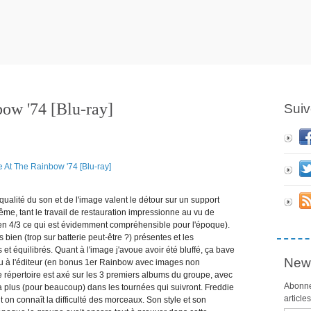
ow '74 [Blu-ray]
Suiv
 qualité du son et de l'image valent le détour sur un support
me, tant le travail de restauration impressionne au vu de
 en 4/3 ce qui est évidemment compréhensible pour l'époque).
bien (trop sur batterie peut-être ?) présentes et les
et équilibrés. Quant à l'image j'avoue avoir été bluffé, ça bave
News
au à l'éditeur (en bonus 1er Rainbow avec images non
Le répertoire est axé sur les 3 premiers albums du groupe, avec
Abonne
 plus (pour beaucoup) dans les tournées qui suivront. Freddie
article
on connaît la difficulté des morceaux. Son style et son