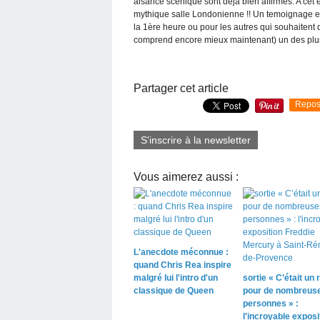
aisance scénique sont déjà bien affirmés. A cet 
mythique salle Londonienne !! Un temoignage exc
la 1ère heure ou pour les autres qui souhaitent d
comprend encore mieux maintenant) un des plu
Partager cet article
Repos
S'inscrire à la newsletter
Vous aimerez aussi :
L'anecdote méconnue :
quand Chris Rea inspire
malgré lui l'intro d'un
sortie « C’était un r
classique de Queen
pour de nombreus
personnes » :
l'incroyable exposi