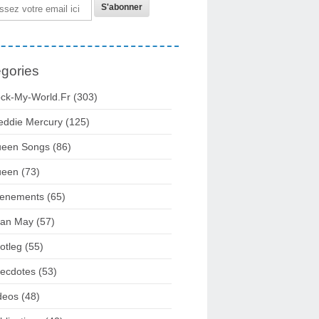
gories
ck-My-World.fr
(303)
eddie Mercury
(125)
een Songs
(86)
ueen
(73)
enements
(65)
ian May
(57)
otleg
(55)
ecdotes
(53)
deos
(48)