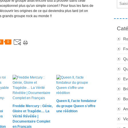
époque le groupe avait encore tout à prouver dans cette
Email
eptionnel plus qu'un simple concert ! Pour tous les fans de
écouvrir les origines de ce qui deviendra plus tard (et on
s grands groupe rock au monde !!
Caté
Ro
t
0
Fr
Qu
Q
Ev
Br
Bo
Queen II, l'acte fondateur
Freddie Mercury : Génie,
du groupe Queen s'offre
An
oi
Gloire et Tragédie… La
une réédition
es
Vérité Révélée |
Vi
Documentaire Complet
tion
en Français