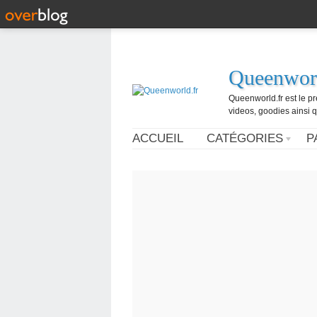
Queenworl
Queenworld.fr est le p
videos, goodies ainsi q
ACCUEIL
CATÉGORIES
P