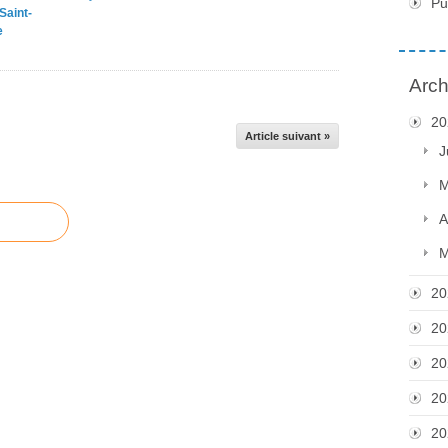
Pu
Saint-
e
Arch
20
Article suivant »
J
M
A
M
20
20
20
20
20