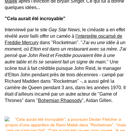
Malek
après l'éviction de Bryan Singer. Ce qui lui a donné
quelques idées...
"Cela aurait été incroyable"
Interviewé par le site
Gay Star News
, le cinéaste a en effet
révélé avoir failli offrir un caméo à
l'interprète oscarisé de
Freddie Mercury
dans "Rocketman". "
J'ai eu une idée à un
moment, où Elton est dans un restaurant avec sa mère. J'ai
pensé que John Reid et Freddie pouvaient être à une
autre table et ils se seraient fait un signe de main.
" Une
scène tout à fait crédible puisque John Reid, le manager
d'Elton John pendant près de trois décennies - campé par
Richard Madden dans "Rocketman" -, a aussi géré la
carrière de Queen pendant 3 ans, dans les années 1970. Il
était d'ailleurs incarné par un autre acteur de "Game of
Thrones" dans "
Bohemian Rhapsody
", Aidan Gillen.