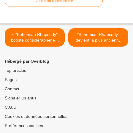
Ajouter un commentaire
< "Bohemian Rhapsody"
"Bohemian Rhapsody"
booste considérablement
devient la plus ancienne
les ventes de Queen
chanson à dépasser le
milliard de vues sur
Youtube >
Hébergé par Overblog
Top articles
Pages
Contact
Signaler un abus
C.G.U.
Cookies et données personnelles
Préférences cookies