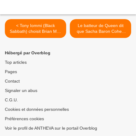
< Tony Iommi (Black
Le batteur de Queen dit
Sabbath) choisit Brian May
que Sacha Baron Cohen
(Queen) comme son "Dieu
aurait été "complètement
du Rock" : "Quand vous
nul" dans le rôle de Freddie
entendez Brian, vous le
Mercury dans Bohemian
Hébergé par Overblog
reconnaissez
Rhapsody >
immédiatement"
Top articles
Pages
Contact
Signaler un abus
C.G.U.
Cookies et données personnelles
Préférences cookies
Voir le profil de ANTHEVA sur le portail Overblog