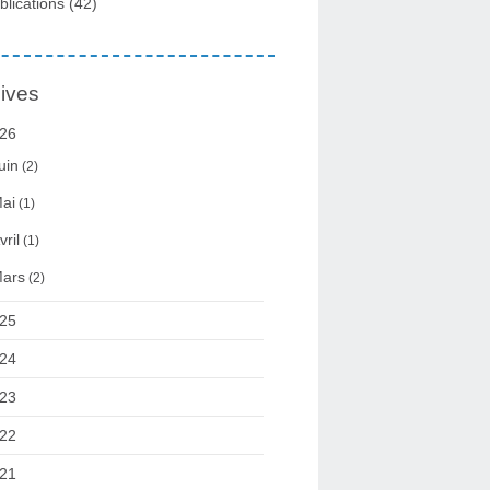
blications
(42)
ives
26
uin
(2)
ai
(1)
vril
(1)
ars
(2)
25
24
23
22
21