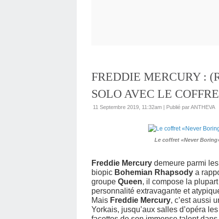
FREDDIE MERCURY : 
SOLO AVEC LE COFFR
11 Septembre 2019, 11:32am
|
Publié par ANTHEVA
Le coffret «Never Boring»
Freddie Mercury
demeure parmi les 
biopic
Bohemian Rhapsody
a rappo
groupe
Queen
, il compose la plupar
personnalité extravagante et atypique
Mais
Freddie Mercury
, c’est aussi 
Yorkais, jusqu’aux salles d’opéra les
facettes de son immense talent dans 