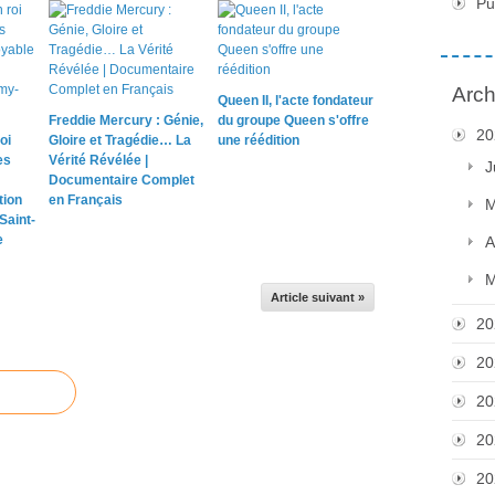
Pu
Arch
Queen II, l'acte fondateur
Freddie Mercury : Génie,
du groupe Queen s'offre
20
oi
Gloire et Tragédie… La
une réédition
es
Vérité Révélée |
J
Documentaire Complet
tion
en Français
M
Saint-
e
A
M
Article suivant »
20
20
20
20
20