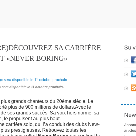
(RE)DÉCOUVREZ SA CARRIÈRE
Suiv
ET «NEVER BORING»
 sera disponible le 11 octobre prochain.
plus grands chanteurs du 20ème siècle. Le
rté plus de 900 millions de dollars.Avec le
t de ses grands succès. Sa voix hors norme, sa
News
, le propulsent au plus haut.
une carrière solo, qui l’a conduit des clubs New-
Abonne
 plus prestigieuses. Retrouvez toutes les
article
le sublime coffret
Never Boring
qui contient la