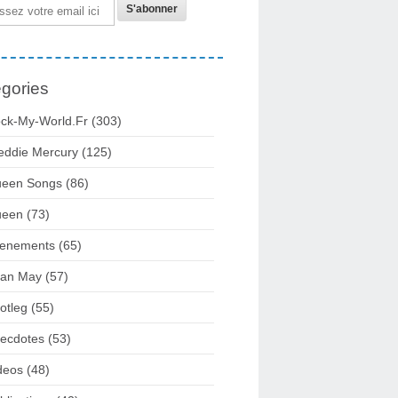
gories
ck-My-World.fr
(303)
eddie Mercury
(125)
een Songs
(86)
ueen
(73)
enements
(65)
ian May
(57)
otleg
(55)
ecdotes
(53)
deos
(48)