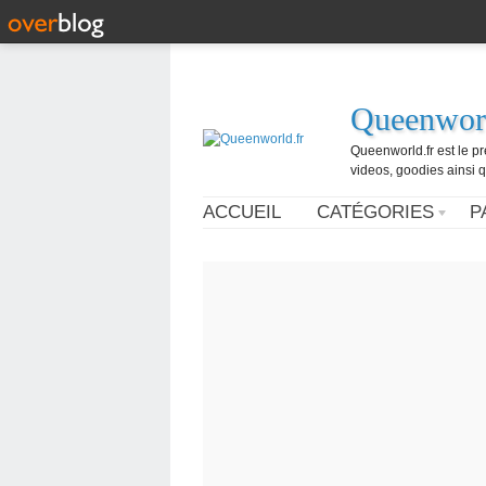
Queenworl
Queenworld.fr est le p
videos, goodies ainsi q
ACCUEIL
CATÉGORIES
P