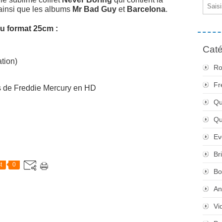
Email
 ainsi que les albums
Mr Bad Guy
et
Barcelona
.
u format 25cm :
Caté
tion)
Ro
Fr
ps de Freddie Mercury en HD
Qu
Q
Ev
Br
t
0
Bo
An
Vi