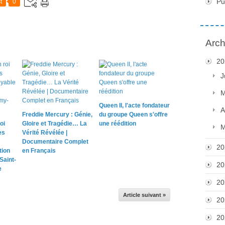
Pu
t
0
Arch
20
J
M
Queen II, l'acte fondateur
A
Freddie Mercury : Génie,
du groupe Queen s'offre
oi
Gloire et Tragédie… La
une réédition
M
es
Vérité Révélée |
Documentaire Complet
20
tion
en Français
Saint-
20
e
20
Article suivant »
20
20