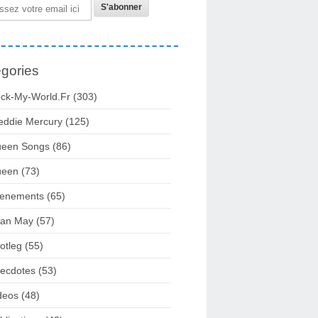
gories
ck-My-World.fr
(303)
eddie Mercury
(125)
een Songs
(86)
ueen
(73)
enements
(65)
ian May
(57)
otleg
(55)
ecdotes
(53)
deos
(48)