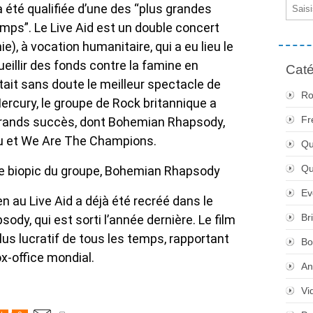
Email
 été qualifiée d’une des “plus grandes
mps”. Le Live Aid est un double concert
e), à vocation humanitaire, qui a eu lieu le
ueillir des fonds contre la famine en
Caté
tait sans doute le meilleur spectacle de
Ro
Mercury, le groupe de Rock britannique a
Fr
grands succès, dont Bohemian Rhapsody,
ou et We Are The Champions.
Qu
Q
le biopic du groupe, Bohemian Rhapsody
Ev
en au Live Aid a déjà été recréé dans le
Br
dy, qui est sorti l’année dernière. Le film
lus lucratif de tous les temps, rapportant
Bo
ox-office mondial.
An
Vi