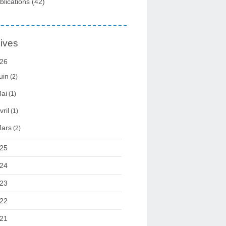
blications
(42)
ives
26
uin
(2)
ai
(1)
vril
(1)
ars
(2)
25
24
23
22
21