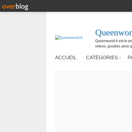
Queenworl
Queenworld.fr est le p
videos, goodies ainsi q
ACCUEIL
CATÉGORIES
P