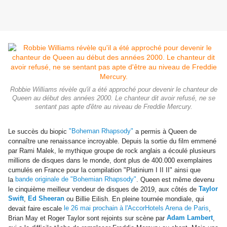
Robbie Williams révèle qu'il a été approché pour devenir le chanteur de
Queen au début des années 2000. Le chanteur dit avoir refusé, ne se
sentant pas apte d'être au niveau de Freddie Mercury.
"Boheman Rhapsody"
Le succès du biopic
a permis à Queen de
connaître une renaissance incroyable. Depuis la sortie du film emmené
par Rami Malek, le mythique groupe de rock anglais a écoulé plusieurs
millions de disques dans le monde, dont plus de 400.000 exemplaires
cumulés en France pour la compilation "Platinium I II II" ainsi que
bande originale de "Bohemian Rhapsody"
la
. Queen est même devenu
Taylor
le cinquième meilleur vendeur de disques de 2019, aux côtés de
Swift
Ed Sheeran
,
ou Billie Eilish. En pleine tournée mondiale, qui
le 26 mai prochain à l'AccorHotels Arena de Paris
devait faire escale
,
Adam Lambert
Brian May et Roger Taylor sont rejoints sur scène par
,