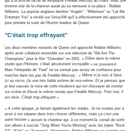
qui a la difficile tâche de remplacer Freddie Mercury au chant. Mais une
énorme star de la chanson aurait pu se retrouver à sa place : Robbie
Williams. La popstar anglaise derrière "Angels", "Millenium" ou "Let Me
Entertain You" a révélé sur SiriusXM qu'il a effectivement été approché
pour prendre la suite de l'illustre leadeur de Queen.
"C'était trop effrayant"
Les deux membres restants de Queen ont approché Robbie Williams
après avoir collaboré ensemble sur une relecture de "We Are The
D'être dans le même
Champions" pour le film "Chevalier" en 2001. «
studio que l'Histoire, c'était absolument incroyable
» se souvient-il.
Mais l'interprète de "Feel" ne se sentait pas assez en confiance pour
Même si je suis à l'aise
marcher dans les pas de Freddie Mercury : «
ici au micro, j'ai une très faible estime de moi-même. Et je pensais que
je leur sauvais la mise de cette insolence qui est d'essayer de monter
sur scène et d'avoir le même niveau que Freddie Mercury. Pour moi, il
est divin. C'était trop effrayant
».
A cette époque, je faisais également les stades. Je ne voulais pas à
«
avoir à me séparer dans trois choses différentes, mais ça c'est une
autre histoire
» assure le chanteur qui, à ce moment-là, venait de sortir
son album à succès "Sing When You're Winning" avec les tubes "Rock
DJ", "Kids" ou "Supreme". Néanmoins, Robbie Williams ne regrette pas