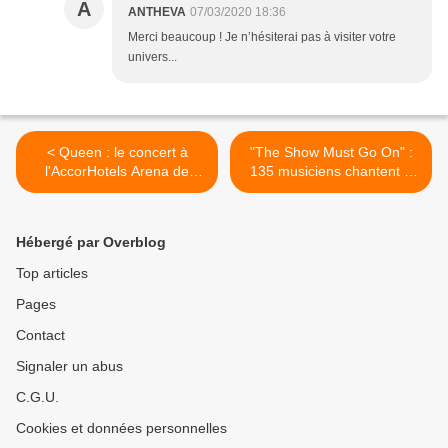
A
ANTHEVA
07/03/2020 18:36
Merci beaucoup ! Je n’hésiterai pas à visiter votre
univers...
< Queen : le concert à
"The Show Must Go On" :
l'AccorHotels Arena de
135 musiciens chantent à
Paris reporté, le groupe sort
distance le tube de Queen
du silence
>
Hébergé par Overblog
Top articles
Pages
Contact
Signaler un abus
C.G.U.
Cookies et données personnelles