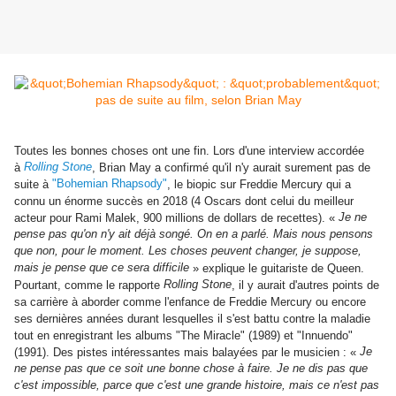
Toutes les bonnes choses ont une fin. Lors d'une interview accordée
Rolling Stone
à
, Brian May a confirmé qu'il n'y aurait surement pas de
"Bohemian Rhapsody"
suite à
, le biopic sur Freddie Mercury qui a
connu un énorme succès en 2018 (4 Oscars dont celui du meilleur
Je ne
acteur pour Rami Malek, 900 millions de dollars de recettes). «
pense pas qu'on n'y ait déjà songé. On en a parlé. Mais nous pensons
que non, pour le moment. Les choses peuvent changer, je suppose,
mais je pense que ce sera difficile
» explique le guitariste de Queen.
Rolling Stone
Pourtant, comme le rapporte
, il y aurait d'autres points de
sa carrière à aborder comme l'enfance de Freddie Mercury ou encore
ses dernières années durant lesquelles il s'est battu contre la maladie
tout en enregistrant les albums "The Miracle" (1989) et "Innuendo"
Je
(1991). Des pistes intéressantes mais balayées par le musicien : «
ne pense pas que ce soit une bonne chose à faire. Je ne dis pas que
c'est impossible, parce que c'est une grande histoire, mais ce n'est pas