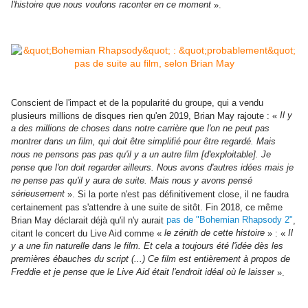
l'histoire que nous voulons raconter en ce moment
».
Conscient de l'impact et de la popularité du groupe, qui a vendu
Il y
plusieurs millions de disques rien qu'en 2019, Brian May rajoute : «
a des millions de choses dans notre carrière que l'on ne peut pas
montrer dans un film, qui doit être simplifié pour être regardé. Mais
nous ne pensons pas pas qu'il y a un autre film [d'exploitable]. Je
pense que l'on doit regarder ailleurs. Nous avons d'autres idées mais je
ne pense pas qu'il y aura de suite. Mais nous y avons pensé
sérieusement
». Si la porte n'est pas définitivement close, il ne faudra
certainement pas s'attendre à une suite de sitôt. Fin 2018, ce même
pas de "Bohemian Rhapsody 2"
Brian May déclarait déjà qu'il n'y aurait
,
le zénith de cette histoire
Il
citant le concert du Live Aid comme «
» : «
y a une fin naturelle dans le film. Et cela a toujours été l'idée dès les
premières ébauches du script (...) Ce film est entièrement à propos de
Freddie et je pense que le Live Aid était l'endroit idéal où le laisser
».