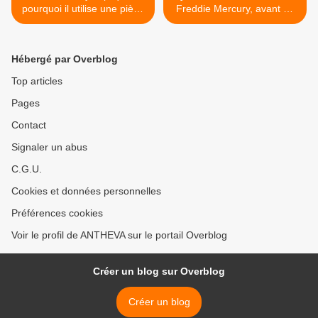
pourquoi il utilise une pièce
Freddie Mercury, avant de
de monnaie au lieu d'un
devenir le leader du groupe
médiator.
Queen ? >
Hébergé par Overblog
Top articles
Pages
Contact
Signaler un abus
C.G.U.
Cookies et données personnelles
Préférences cookies
Voir le profil de ANTHEVA sur le portail Overblog
Créer un blog sur Overblog
Créer un blog