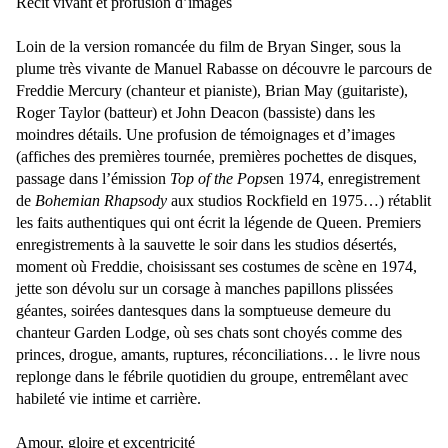
Récit vivant et profusion d’images
Loin de la version romancée du film de Bryan Singer,
sous la
plume très vivante de Manuel Rabasse on découvre le parcours de
Freddie Mercury (chanteur et pianiste), Brian May (guitariste),
Roger Taylor (batteur) et John Deacon (bassiste) dans les
moindres détails. Une profusion de témoignages et d’images
(affiches des premières tournée, premières pochettes de disques,
passage dans l’émission
Top of the Pops
en 1974, enregistrement
de
Bohemian Rhapsody
aux studios Rockfield en 1975…) rétablit
les faits authentiques qui ont écrit la légende de Queen. Premiers
enregistrements à la sauvette le soir dans les studios désertés,
moment où Freddie, choisissant ses costumes de scène en 1974,
jette son dévolu sur un corsage à manches papillons plissées
géantes, soirées dantesques dans la somptueuse demeure du
chanteur Garden Lodge, où ses chats sont choyés comme des
princes, drogue, amants, ruptures, réconciliations… le livre nous
replonge dans le fébrile quotidien du groupe, entremêlant avec
habileté vie intime et carrière.
Amour, gloire et excentricité