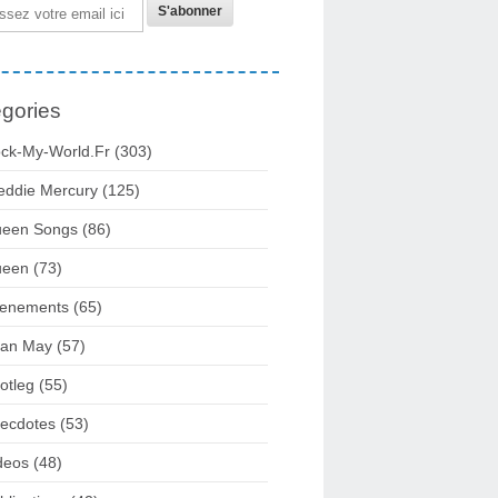
gories
ck-My-World.fr
(303)
eddie Mercury
(125)
een Songs
(86)
ueen
(73)
enements
(65)
ian May
(57)
otleg
(55)
ecdotes
(53)
deos
(48)