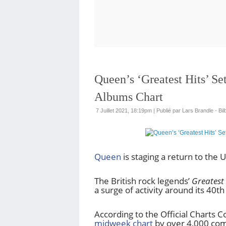
Queen’s ‘Greatest Hits’ S
Albums Chart
7 Juillet 2021, 18:19pm
|
Publié par Lars Brandle - Bi
Queen
is staging a return to the 
The British rock legends’
Greatest 
a surge of activity around its 40t
According to the Official Charts C
midweek chart
by over 4,000 com