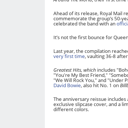
Ahead of its release, Royal Mail r
commemorate the group’s 50-year
celebrated the band with an
offic
It’s not the first bounce for Quee
Last year, the
compilation reache
very first time
, vaulting 36-8 aft
Greatest Hits, which
includes "Boh
"You're My Best Friend," "Someb
"We Will Rock You," and "Under Pr
David Bowie
, also hit No. 1 on
Bil
The anniversary reissue includes a
exclusive slipcase cover, and a lim
different colors.