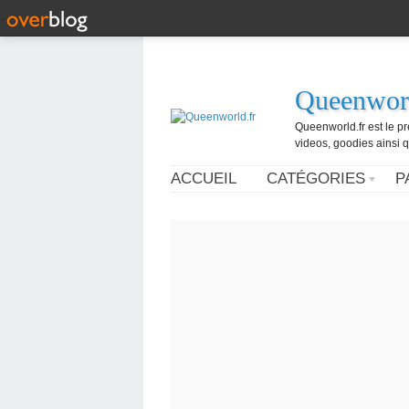
Queenworl
Queenworld.fr est le p
videos, goodies ainsi q
ACCUEIL
CATÉGORIES
P