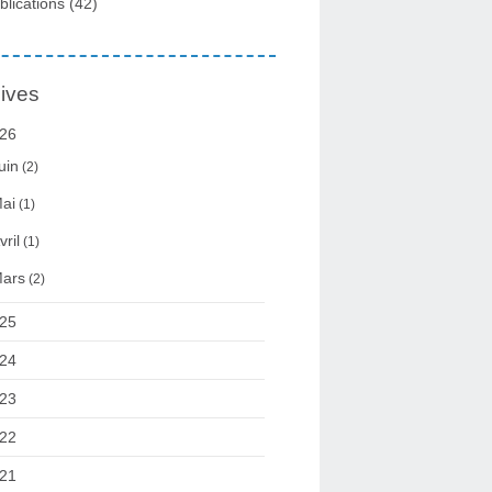
blications
(42)
ives
26
uin
(2)
ai
(1)
vril
(1)
ars
(2)
25
24
23
22
21