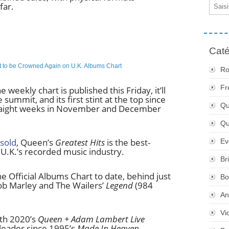
Email
far.
Caté
Ro
Fr
weekly chart is published this Friday, it’ll
summit, and its first stint at the top since
Qu
straight weeks in November and December
Q
 sold
, Queen’s
Greatest Hits
is the best-
Ev
e U.K.’s recorded music industry.
Br
he Official Albums Chart to date, behind just
Bo
ob Marley and The Wailers’
Legend
(984
An
Vi
ith 2020’s
Queen
+ Adam Lambert Live
e leader since 1995’s
Made In Heaven
.