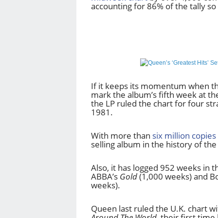
accounting for 86% of the tally so 
If it keeps its momentum when the 
mark the album’s fifth week at the 
the LP ruled the chart for four 
1981.
With more than
six million copies
selling album in the history of th
Also, it has logged 952 weeks in t
ABBA’s
Gold
(1,000 weeks) and B
weeks).
Queen last ruled the U.K. chart w
Around The World
, their first tim