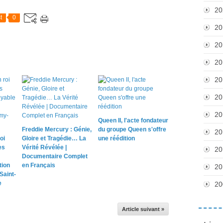
20
t
0
20
20
20
20
20
20
Queen II, l'acte fondateur
Freddie Mercury : Génie,
du groupe Queen s'offre
20
oi
Gloire et Tragédie… La
une réédition
es
Vérité Révélée |
20
Documentaire Complet
tion
en Français
20
Saint-
e
20
Article suivant »