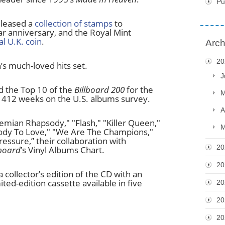
Pu
eleased a
collection of stamps
to
 anniversary, and the Royal Mint
ial U.K. coin
.
Arch
20
n’s much-loved hits set.
J
d the Top 10 of the
Billboard 200
for the
M
er 412 weeks on the U.S. albums survey.
A
emian Rhapsody," "Flash," "Killer Queen,"
M
ody To Love," "We Are The Champions,"
essure,” their collaboration with
20
lboard
’s Vinyl Albums Chart.
20
 collector’s edition of the CD with an
ited-edition cassette available in five
20
20
20