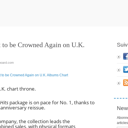
et to be Crowned Again on U.K.
Suiv
lboard.com
U.K. chart throne.
Hits
package is on pace for No. 1, thanks to
h anniversary reissue.
News
Abonne
ompany, the collection leads the
article
bined sales, with physical formats