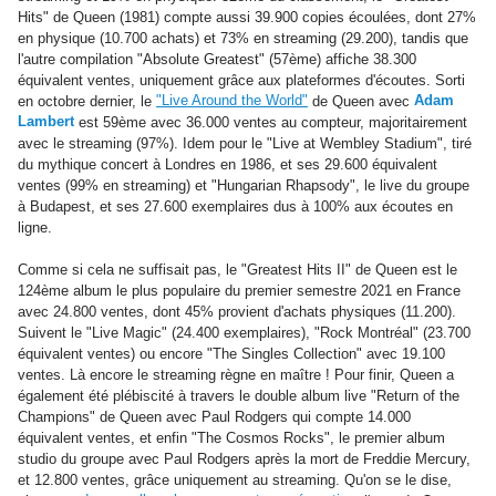
Hits" de Queen (1981) compte aussi 39.900 copies écoulées, dont 27%
en physique (10.700 achats) et 73% en streaming (29.200), tandis que
l'autre compilation "Absolute Greatest" (57ème) affiche 38.300
équivalent ventes, uniquement grâce aux plateformes d'écoutes. Sorti
"Live Around the World"
Adam
en octobre dernier, le
de Queen avec
Lambert
est 59ème avec 36.000 ventes au compteur, majoritairement
avec le streaming (97%). Idem pour le "Live at Wembley Stadium", tiré
du mythique concert à Londres en 1986, et ses 29.600 équivalent
ventes (99% en streaming) et "Hungarian Rhapsody", le live du groupe
à Budapest, et ses 27.600 exemplaires dus à 100% aux écoutes en
ligne.
Comme si cela ne suffisait pas, le "Greatest Hits II" de Queen est le
124ème album le plus populaire du premier semestre 2021 en France
avec 24.800 ventes, dont 45% provient d'achats physiques (11.200).
Suivent le "Live Magic" (24.400 exemplaires), "Rock Montréal" (23.700
équivalent ventes) ou encore "The Singles Collection" avec 19.100
ventes. Là encore le streaming règne en maître ! Pour finir, Queen a
également été plébiscité à travers le double album live "Return of the
Champions" de Queen avec Paul Rodgers qui compte 14.000
équivalent ventes, et enfin "The Cosmos Rocks", le premier album
studio du groupe avec Paul Rodgers après la mort de Freddie Mercury,
et 12.800 ventes, grâce uniquement au streaming. Qu'on se le dise,