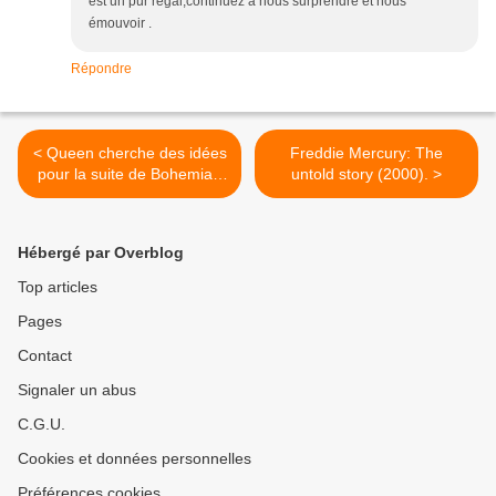
est un pur régal,continuez à nous surprendre et nous
émouvoir .
Répondre
< Queen cherche des idées
Freddie Mercury: The
pour la suite de Bohemian
untold story (2000). >
Rhapsody
Hébergé par Overblog
Top articles
Pages
Contact
Signaler un abus
C.G.U.
Cookies et données personnelles
Préférences cookies