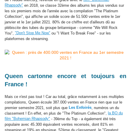
Rhapsody"
en 2018, se classe 32ème des albums les plus vendus sur
les six premiers mois de l'année avec la compilation "The Platinum
Collection", qui affiche un solide score de 51.500 ventes entre le 1er
janvier et le 1er juillet 2021. 80% de ce chiffre est d'ailleurs dû au
plébiscite des tubes du groupe britannique - comme "We Will Rock
"Don't Stop Me Now"
You",
ou "I Want To Break Free" - sur les
plateformes de streaming.
Queen cartonne encore et toujours en
France !
Mais ce n'est pas tout ! Car au total, grâce notamment à ses multiples
compilations, Queen écoule 387.000 ventes en France rien que sur le
Les Enfoirés
premier semestre 2021, soit plus que
, numéros un du
la BO du
classement ! En effet, en plus de "The Platinum Collection",
film "Bohemian Rhapsody"
- 39ème du Top - a également été très
populaire avec 45.300 équivalent ventes recensés, dont 81% en
streaming et 19% en physique. 52ème du classement, le "Greatest