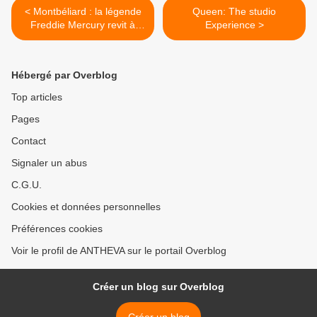
< Montbéliard : la légende
Queen: The studio
Freddie Mercury revit à
Experience >
l'Axone grâce à "One night
of Queen"
Hébergé par Overblog
Top articles
Pages
Contact
Signaler un abus
C.G.U.
Cookies et données personnelles
Préférences cookies
Voir le profil de ANTHEVA sur le portail Overblog
Créer un blog sur Overblog
Créer un blog