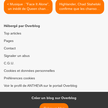
< Musique : "Face It Alone",
Highlander, Chad Stahelski
un inédit de Queen chanté
confirme que les chansons
par Freddie Mercury,
de Queen seront dans le
dévoilé
reboot >
Hébergé par Overblog
Top articles
Pages
Contact
Signaler un abus
C.G.U.
Cookies et données personnelles
Préférences cookies
Voir le profil de ANTHEVA sur le portail Overblog
Créer un blog sur Overblog