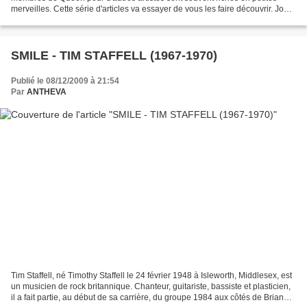
merveilles. Cette série d'articles va essayer de vous les faire découvrir. John
Deacon joue de la basse sur...
SMILE - TIM STAFFELL (1967-1970)
Publié le 08/12/2009 à 21:54
Par
ANTHEVA
Tim Staffell, né Timothy Staffell le 24 février 1948 à Isleworth, Middlesex, est
un musicien de rock britannique. Chanteur, guitariste, bassiste et plasticien,
il a fait partie, au début de sa carrière, du groupe 1984 aux côtés de Brian