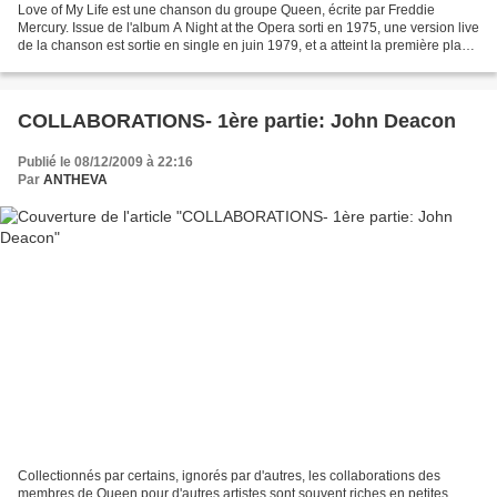
Love of My Life est une chanson du groupe Queen, écrite par Freddie
Mercury. Issue de l'album A Night at the Opera sorti en 1975, une version live
de la chanson est sortie en single en juin 1979, et a atteint la première place
des charts argentins et...
COLLABORATIONS- 1ère partie: John Deacon
Publié le 08/12/2009 à 22:16
Par
ANTHEVA
Collectionnés par certains, ignorés par d'autres, les collaborations des
membres de Queen pour d'autres artistes sont souvent riches en petites