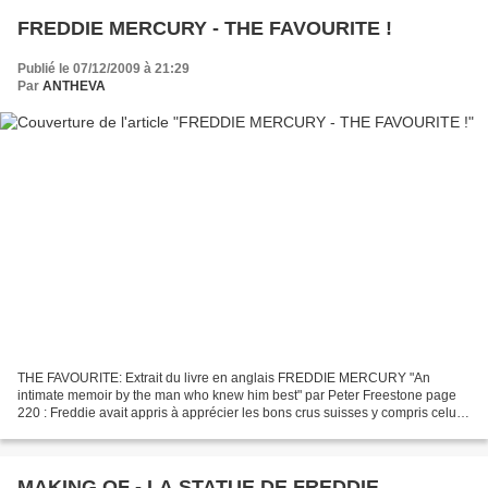
FREDDIE MERCURY - THE FAVOURITE !
Publié le 07/12/2009 à 21:29
Par
ANTHEVA
THE FAVOURITE: Extrait du livre en anglais FREDDIE MERCURY "An
intimate memoir by the man who knew him best" par Peter Freestone page
220 : Freddie avait appris à apprécier les bons crus suisses y compris celui
qui était devenu son favori, le St.-Saphorin,...
MAKING OF - LA STATUE DE FREDDIE