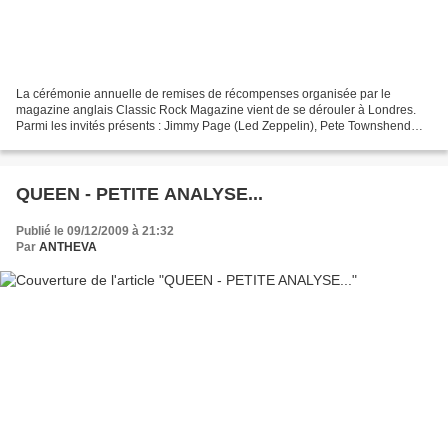
La cérémonie annuelle de remises de récompenses organisée par le
magazine anglais Classic Rock Magazine vient de se dérouler à Londres.
Parmi les invités présents : Jimmy Page (Led Zeppelin), Pete Townshend
(The Who), Ron Wood (The Rolling Stones), Brian...
QUEEN - PETITE ANALYSE...
Publié le 09/12/2009 à 21:32
Par
ANTHEVA