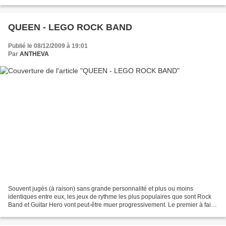
May tout d'abord,...
QUEEN - LEGO ROCK BAND
Publié le 08/12/2009 à 19:01
Par
ANTHEVA
Souvent jugés (à raison) sans grande personnalité et plus ou moins
identiques entre eux, les jeux de rythme les plus populaires que sont Rock
Band et Guitar Hero vont peut-être muer progressivement. Le premier à faire
un véritable effort pour soigner...