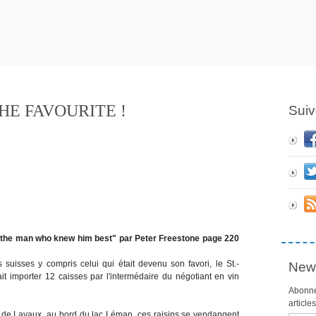
HE FAVOURITE !
Suiv
he man who knew him best" par Peter Freestone page 220
 suisses y compris celui qui était devenu son favori, le St.-
News
fait importer 12 caisses par l'intermédaire du négotiant en vin
Abonne
article
s de Lavaux, au bord du lac Léman, ces raisins se vendangent