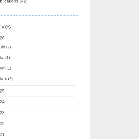
blications
(42)
ives
26
uin
(2)
ai
(1)
vril
(1)
ars
(2)
25
24
23
22
21