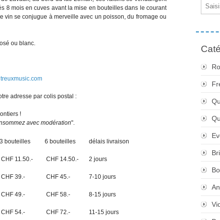
Email
és 8 mois en cuves avant la mise en bouteilles dans le courant
 ce vin se conjugue à merveille avec un poisson, du fromage ou
rosé ou blanc.
Caté
Ro
treuxmusic.com
Fr
otre adresse par colis postal :
Qu
ntiers !
Q
 consommez avec modération
".
Ev
3 bouteilles
6 bouteilles
délais livraison
Br
CHF 11.50.-
CHF 14.50.-
2 jours
Bo
CHF 39.-
CHF 45.-
7-10 jours
An
CHF 49.-
CHF 58.-
8-15 jours
Vi
CHF 54.-
CHF 72.-
11-15 jours