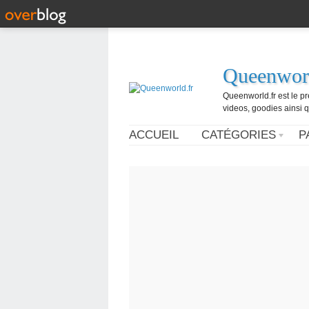
Queenworl
Queenworld.fr est le p
videos, goodies ainsi q
ACCUEIL
CATÉGORIES
P