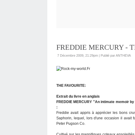
FREDDIE MERCURY - T
7 Décembre 2009, 21:29pm
|
Publié par ANTHEVA
THE FAVOURITE:
Extrait du livre en anglais
FREDDIE MERCURY "An intimate memoir by t
:
Freddie avait appris à apprécier les bons crus
Saphorin, lequel, lors d'une occasion il avait 
Peter Pugson Co.
Cultivé sur les magnifiques coteaux ensoleillé