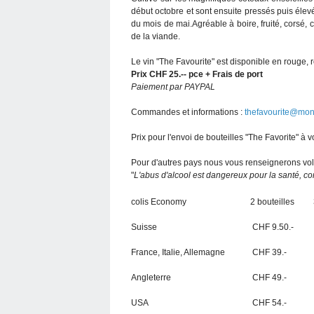
début octobre et sont ensuite pressés puis élev
du mois de mai.Agréable à boire, fruité, corsé,
de la viande.
Le vin "The Favourite" est disponible en rouge, 
Prix CHF 25.-- pce + Frais de port
Paiement par PAYPAL
Commandes et informations :
thefavourite@mon
Prix pour l'envoi de bouteilles "The Favorite" à v
Pour d'autres pays nous vous renseignerons volo
"
L'abus d'alcool est dangereux pour la santé,
colis Economy
2 bouteilles
Suisse
CHF 9.50.-
France, Italie, Allemagne
CHF 39.-
Angleterre
CHF 49.-
USA
CHF 54.-