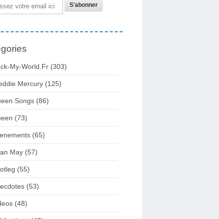
gories
ck-My-World.fr
(303)
eddie Mercury
(125)
een Songs
(86)
ueen
(73)
enements
(65)
ian May
(57)
otleg
(55)
ecdotes
(53)
deos
(48)