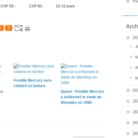
Pu
CHF 59.-
CHF 85.-
10-15 jours
Arch
t
0
20
J
M
A
M
Freddie Mercury sera
célébré en fanfare
20
au
Queen : Freddie Mercury
a enflammé le stade de
20
Wembley en 1986
20
20
20