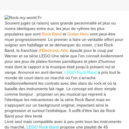
Souvent jugés (à raison) sans grande personnalité et plus ou
moins identiques entre eux, les jeux de rythme les plus
populaires que sont
Rock Band
et
Guitar Hero
vont peut-être
muer progressivement. Le premier à faire un véritable effort pour
soigner son habillage et se démarquer du voisin, c'est Rock
Band, la franchise
d'Electronic Arts
, épaulé pour le coup par
Warner et sa série LEGO.Une série que l'on connaît évidemment
pour ses jeux de plates-formes parodiques et plein d'humour
mais dont le rapport à la musique était jusqu'à présent nul et
vierge. Annoncé en avril dernier,
LEGO Rock Band
a pris tout le
monde de court dans un marché où l'on s'arrache
traditionnellement les contrats avec des stars du rock et où la
bataille des instruments fait rage. Le concept est donc simple
comme bonjour : proposer un jeu musical qui reprend à
l'identique les mécanismes de la série Rock Band mais en
s'appuyant sur un
background
original, impactant ainsi la
progression et surtout l'esthétique. Il suffit d'être fan de Rock
Band pour être tenté.
Livré seul mais compatible avec à peu près tous les instruments
du marché,
LEGO Rock Band
propose une
playlist
de 45