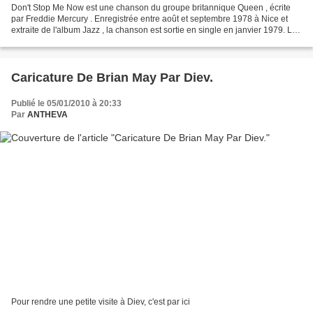
Don't Stop Me Now est une chanson du groupe britannique Queen , écrite
par Freddie Mercury . Enregistrée entre août et septembre 1978 à Nice et
extraite de l'album Jazz , la chanson est sortie en single en janvier 1979. La
chanson est construite autour...
Caricature De Brian May Par Diev.
Publié le 05/01/2010 à 20:33
Par
ANTHEVA
Pour rendre une petite visite à Diev, c'est par ici