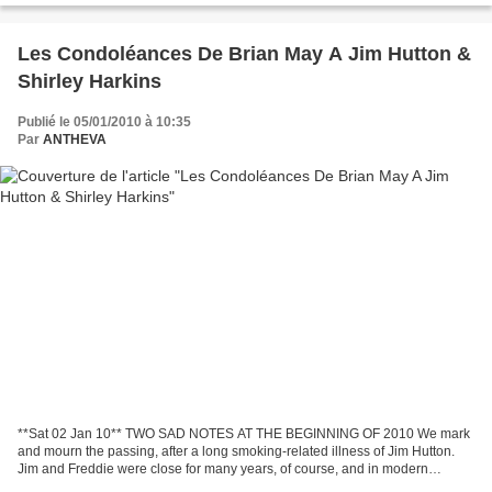
Les Condoléances De Brian May A Jim Hutton &
Shirley Harkins
Publié le 05/01/2010 à 10:35
Par
ANTHEVA
**Sat 02 Jan 10** TWO SAD NOTES AT THE BEGINNING OF 2010 We mark
and mourn the passing, after a long smoking-related illness of Jim Hutton.
Jim and Freddie were close for many years, of course, and in modern
parlance would have been called civil partners....