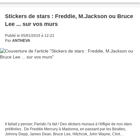
Stickers de stars : Freddie, M.Jackson ou Bruce
Lee ... sur vos murs
Publié le 05/01/2010 à 12:21
Par
ANTHEVA
Il fallait y penser, Paristic l'a fait ! Des stickers muraux à l'éffigie de nos stars
préférées . De Freddie Mercury à Madonna, en passant par les Beatles,
Johnny Depp, James Dean, Bruce Lee, Hitchcok, John Wayne, Clint
Eastwood, et j'en passe, affichez...