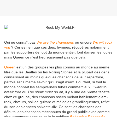
Qui ne connaît pas
We are the champions
ou encore
We will rock
you
? Certes rien que ces deux hymnes, récupérés notamment
par les supporters de foot du monde entier, font danser les foules
mais Queen ce n'est heureusement pas que cela.
Queen
est un des groupes les plus connus au monde au même
titre que les Beatles ou les Rolling Stones et la plupart des gens
connaissent au moins quelques chansons de leur répertoire,
parfois sans même savoir qu'il s'agit d'eux. Pourtant, si tout le
monde connaît les sempiternels tubes commerciaux,
I want to
break free
ou
The show must go on
, il y a une deuxième facette
chez ce groupe, des chansons osées mêlant habilement glam-
rock, chœurs, soli de guitare et mélodies grandiloquentes, reflet
du son des années soixante-dix. Ce sont les chansons des
débuts, des chansons méconnues du grand public avec comme
aboutissement dans ce style le sublime
Bohemian Rhapsody
.