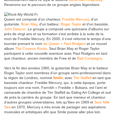
Revenons sur le parcours de ce groupe anglais légendaire.
Queen est composé d'un chanteur,
Freddie Mercury
, d'un
guitariste,
Brian May
, d'un batteur,
Roger Taylor
et d'un bassiste,
John Deacon
. Le groupe a composé une quinzaine d'albums sur
près de vingt ans et sa formation s'est arrêtée à la suite de la
mort de Freddie Mercury. En 2005, il s'est reformé le temps d'une
tournée prenant le nom
de
Queen + Paul Rodgers
et un nouvel
album
The Cosmos Rocks
. Seul Brian May et Roger Taylor
participent à cette nouvelle aventure avec Paul Rodgers en tant
que chanteur, ancien membre de Free et de
Bad Compagny
.
Vers la fin des années 1960, le guitariste Brian May et le batteur
Roger Taylor sont membres d’un groupe semi-professionnel dans
la région de Londres, nommé
Smile
, avec
Tim Staffell
en tant que
bassiste-chanteur. Freddie Mercury, qui, à cette époque, porte
toujours son vrai nom, Farrokh « Freddie » Bulsara, est l’ami et
camarade de chambre de Tim Staffell au Ealing Art College et suit
de près la carrière du groupe. En tant que meneur et chanteur
d’autres groupes universitaires, tels qu’Ibex en 1969 et
Sour Milk
Sea
en 1970, Mercury a très envie de partager ses aspirations
musicales et artistiques afin que Smile puisse aller plus loin.