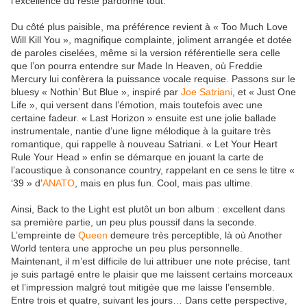
l’excellence du reste pardonne tout.
Du côté plus paisible, ma préférence revient à « Too Much Love
Will Kill You », magnifique complainte, joliment arrangée et dotée
de paroles ciselées, même si la version référentielle sera celle
que l’on pourra entendre sur Made In Heaven, où Freddie
Mercury lui confèrera la puissance vocale requise. Passons sur le
bluesy « Nothin’ But Blue », inspiré par
Joe Satriani
, et « Just One
Life », qui versent dans l’émotion, mais toutefois avec une
certaine fadeur. « Last Horizon » ensuite est une jolie ballade
instrumentale, nantie d’une ligne mélodique à la guitare très
romantique, qui rappelle à nouveau Satriani. « Let Your Heart
Rule Your Head » enfin se démarque en jouant la carte de
l’acoustique à consonance country, rappelant en ce sens le titre «
‘39 » d’
ANATO
, mais en plus fun. Cool, mais pas ultime.
Ainsi, Back to the Light est plutôt un bon album : excellent dans
sa première partie, un peu plus poussif dans la seconde.
L’empreinte de
Queen
demeure très perceptible, là où Another
World tentera une approche un peu plus personnelle.
Maintenant, il m’est difficile de lui attribuer une note précise, tant
je suis partagé entre le plaisir que me laissent certains morceaux
et l’impression malgré tout mitigée que me laisse l’ensemble.
Entre trois et quatre, suivant les jours… Dans cette perspective,