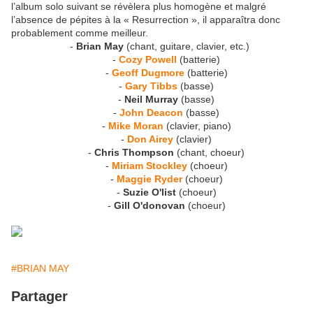
l’album solo suivant se révèlera plus homogène et malgré
l’absence de pépites à la « Resurrection », il apparaîtra donc
probablement comme meilleur.
-
Brian May
(chant, guitare, clavier, etc.)
-
Cozy Powell
(batterie)
-
Geoff Dugmore
(batterie)
-
Gary Tibbs
(basse)
-
Neil Murray
(basse)
-
John Deacon
(basse)
-
Mike Moran
(clavier, piano)
-
Don Airey
(clavier)
-
Chris Thompson
(chant, choeur)
-
Miriam Stockley
(choeur)
-
Maggie Ryder
(choeur)
-
Suzie O'list
(choeur)
-
Gill O'donovan
(choeur)
#BRIAN MAY
Partager