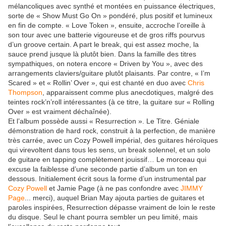
mélancoliques avec synthé et montées en puissance électriques,
sorte de « Show Must Go On » pondéré, plus positif et lumineux
en fin de compte. « Love Token », ensuite, accroche l’oreille à
son tour avec une batterie vigoureuse et de gros riffs pourvus
d’un groove certain. A part le break, qui est assez moche, la
sauce prend jusque là plutôt bien. Dans la famille des titres
sympathiques, on notera encore « Driven by You », avec des
arrangements claviers/guitare plutôt plaisants. Par contre, « I’m
Scared » et « Rollin’ Over », qui est chanté en duo avec
Chris
Thompson
, apparaissent comme plus anecdotiques, malgré des
teintes rock’n’roll intéressantes (à ce titre, la guitare sur « Rolling
Over » est vraiment déchaînée).
Et l’album possède aussi « Resurrection ». Le Titre. Géniale
démonstration de hard rock, construit à la perfection, de manière
très carrée, avec un Cozy Powell impérial, des guitares héroïques
qui virevoltent dans tous les sens, un break solennel, et un solo
de guitare en tapping complètement jouissif… Le morceau qui
excuse la faiblesse d’une seconde partie d’album un ton en
dessous. Initialement écrit sous la forme d’un instrumental par
Cozy Powell
et Jamie Page (à ne pas confondre avec
JIMMY
Page
... merci), auquel Brian May ajouta parties de guitares et
paroles inspirées, Resurrection dépasse vraiment de loin le reste
du disque. Seul le chant pourra sembler un peu limité, mais