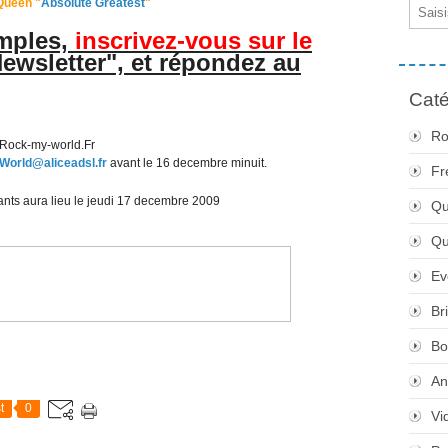
Queen "
Absolute Greatest
"
Email
imples,
inscrivez-vous sur le
Newsletter", et répondez au
Caté
Ro
World@aliceadsl.fr
avant le 16 decembre minuit.
Fr
nants aura lieu le jeudi 17 decembre 2009
Qu
Q
Ev
Br
Bo
An
t
0
Vi