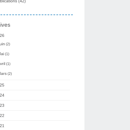
blications
(42)
ives
26
uin
(2)
ai
(1)
vril
(1)
ars
(2)
25
24
23
22
21