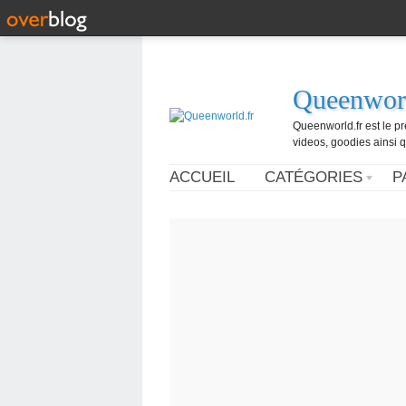
Queenworl
Queenworld.fr est le p
videos, goodies ainsi q
ACCUEIL
CATÉGORIES
P