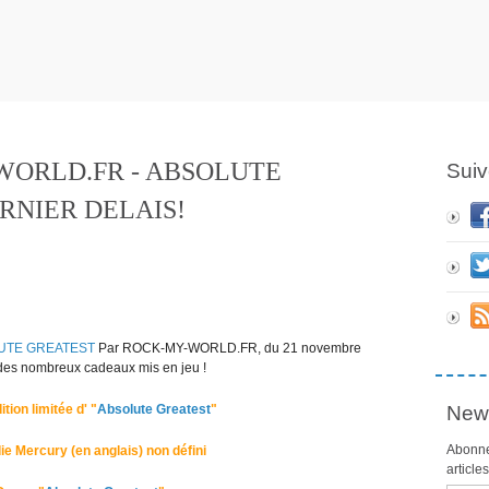
ORLD.FR - ABSOLUTE
Suiv
ERNIER DELAIS!
UTE GREATEST
Par ROCK-MY-WORLD.FR, du 21 novembre
 des nombreux cadeaux mis en jeu !
tion limitée d' "
Absolute Greatest
"
News
Abonne
ie Mercury (en anglais) non défini
article