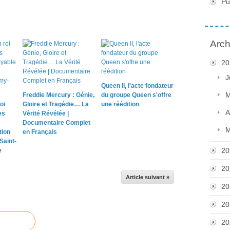
Pu
Arch
20
J
Queen II, l'acte fondateur
M
Freddie Mercury : Génie,
du groupe Queen s'offre
oi
Gloire et Tragédie… La
une réédition
A
es
Vérité Révélée |
Documentaire Complet
M
tion
en Français
Saint-
20
e
20
Article suivant »
20
20
20