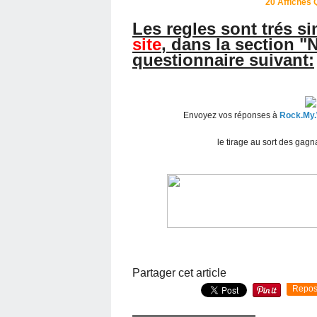
20 Affiches 
Les regles sont trés s
site
, dans la section "
questionnaire suivant:
Envoyez vos réponses à
Rock.My.
le tirage au sort des gag
Partager cet article
Repos