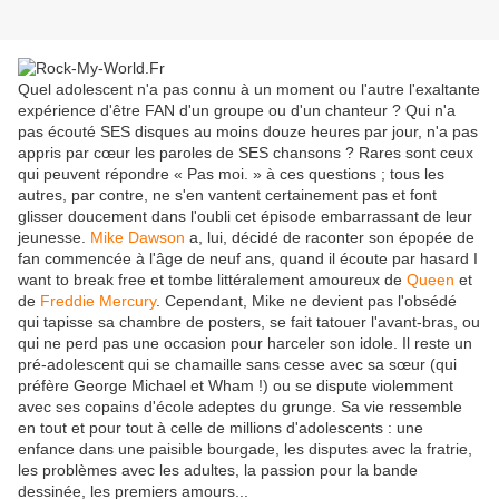
Quel adolescent n'a pas connu à un moment ou l'autre l'exaltante
expérience d'être FAN d'un groupe ou d'un chanteur ? Qui n'a
pas écouté SES disques au moins douze heures par jour, n'a pas
appris par cœur les paroles de SES chansons ? Rares sont ceux
qui peuvent répondre « Pas moi. » à ces questions ; tous les
autres, par contre, ne s'en vantent certainement pas et font
glisser doucement dans l'oubli cet épisode embarrassant de leur
jeunesse.
Mike Dawson
a, lui, décidé de raconter son épopée de
fan commencée à l'âge de neuf ans, quand il écoute par hasard I
want to break free et tombe littéralement amoureux de
Queen
et
de
Freddie Mercury
. Cependant, Mike ne devient pas l'obsédé
qui tapisse sa chambre de posters, se fait tatouer l'avant-bras, ou
qui ne perd pas une occasion pour harceler son idole. Il reste un
pré-adolescent qui se chamaille sans cesse avec sa sœur (qui
préfère George Michael et Wham !) ou se dispute violemment
avec ses copains d'école adeptes du grunge. Sa vie ressemble
en tout et pour tout à celle de millions d'adolescents : une
enfance dans une paisible bourgade, les disputes avec la fratrie,
les problèmes avec les adultes, la passion pour la bande
dessinée, les premiers amours...