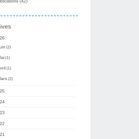
blications
(42)
ives
26
uin
(2)
ai
(1)
vril
(1)
ars
(2)
25
24
23
22
21