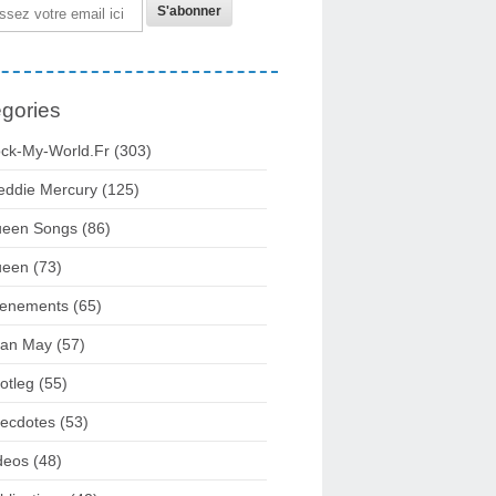
gories
ck-My-World.fr
(303)
eddie Mercury
(125)
een Songs
(86)
ueen
(73)
enements
(65)
ian May
(57)
otleg
(55)
ecdotes
(53)
deos
(48)