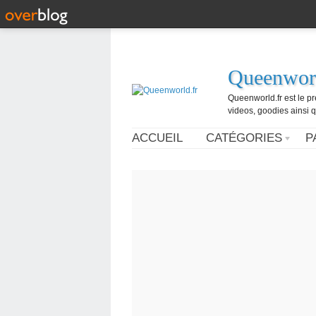
Queenworl
Queenworld.fr est le p
videos, goodies ainsi q
ACCUEIL
CATÉGORIES
P