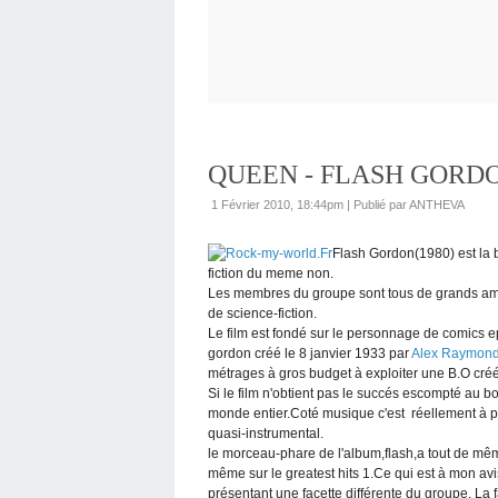
QUEEN - FLASH GORDO
1 Février 2010, 18:44pm
|
Publié par ANTHEVA
Flash Gordon(1980) est la
fiction du meme non.
Les membres du groupe sont tous de grands a
de science-fiction.
Le film est fondé sur le personnage de comics
gordon créé le 8 janvier 1933 par
Alex Raymon
métrages à gros budget à exploiter une B.O créé
Si le film n'obtient pas le succés escompté au b
monde entier.Coté musique c'est réellement à par
quasi-instrumental.
le morceau-phare de l'album,flash,a tout de mêm
même sur le greatest hits 1.Ce qui est à mon av
présentant une facette différente du groupe. La f