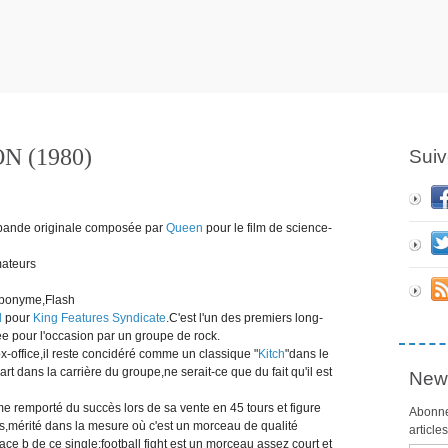
N (1980)
Suiv
 bande originale composée par
Queen
pour le film de science-
mateurs
 eponyme,Flash
d
pour
King Features Syndicate
.C'est l'un des premiers long-
e pour l'occasion par un groupe de rock.
ox-office,il reste concidéré comme un classique "
Kitch
"dans le
t dans la carrière du groupe,ne serait-ce que du fait qu'il est
News
e remporté du succès lors de sa vente en 45 tours et figure
Abonne
is,mérité dans la mesure où c'est un morceau de qualité
article
ace b de ce single:football fight est un morceau assez court et