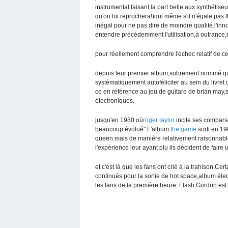
instrumental faisant la part belle aux synthétiseu
qu'on lui reprochera!)qui même s'il n'égale pas f
inégal pour ne pas dire de moindre qualité.l'inn
entendre précédemment l'utilisation,à outrance,
pour réellement comprendre l'échec relatif de ce
depuis leur premier album,sobrement nommé
systématiquement autoféliciter au sein du livret
ce en référence au jeu de guitare de brian may,si
électroniques.
jusqu'en 1980 où
roger taylor
incite ses comparse
beaucoup évolué".L'album
the game
sorti en 1
queen.mais de manière relativement raisonnabl
l'expérience leur ayant plu ils décident de fair
et c'est là que les fans ont crié à la trahison.Cer
continués pour la sortie de hot space,album éle
les fans de la première heure. Flash Gordon est