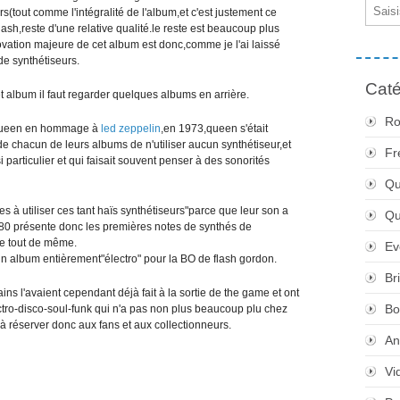
Email
rs(tout comme l'intégralité de l'album,et c'est justement ce
lash,reste d'une relative qualité.le reste est beaucoup plus
ovation majeure de cet album est donc,comme je l'ai laissé
de synthétiseurs.
Caté
t album il faut regarder quelques albums en arrière.
Ro
 queen en hommage à
led zeppelin
,en 1973,queen s'était
 de chacun de leurs albums de n'utiliser aucun synthétiseur,et
Fr
 particulier et qui faisait souvent penser à des sonorités
Qu
s à utiliser ces tant haïs synthétiseurs"parce que leur son a
Q
980 présente donc les premières notes de synthés de
e tout de même.
Ev
e un album entièrement"électro" pour la BO de flash gordon.
Br
tains l'avaient cependant déjà fait à la sortie de the game et ont
Bo
ctro-disco-soul-funk qui n'a pas non plus beaucoup plu chez
 à réserver donc aux fans et aux collectionneurs.
An
Vi