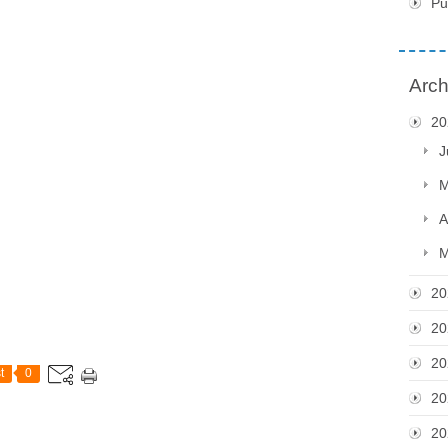
Pu
Arch
20
J
M
A
M
20
20
20
t
0
20
20