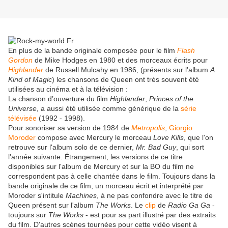
En plus de la bande originale composée pour le film
Flash
Gordon
de Mike Hodges en 1980 et des morceaux écrits pour
Highlander
de Russell Mulcahy en 1986, (présents sur l'album
A
Kind of Magic
) les chansons de Queen ont très souvent été
utilisées au cinéma et à la télévision :
La chanson d’ouverture du film
Highlander
,
Princes of the
Universe
, a aussi été utilisée comme générique de la
série
télévisée
(1992 - 1998).
Pour sonoriser sa version de 1984 de
Metropolis
,
Giorgio
Moroder
compose avec Mercury le morceau
Love Kills
, que l'on
retrouve sur l'album solo de ce dernier,
Mr. Bad Guy
, qui sort
l'année suivante. Étrangement, les versions de ce titre
disponibles sur l'album de Mercury et sur la BO du film ne
correspondent pas à celle chantée dans le film. Toujours dans la
bande originale de ce film, un morceau écrit et interprété par
Moroder s'intitule
Machines
, à ne pas confondre avec le titre de
Queen présent sur l'album
The Works
. Le
clip
de
Radio Ga Ga
-
toujours sur
The Works
- est pour sa part illustré par des extraits
du film. D'autres scènes tournées pour cette vidéo visent à