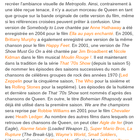
recréer l'ambiance visuelle de
Metropolis
. Ainsi, contrairement à
une idée reçue tenace, il n'y a
aucun
morceau de Queen en tant
que groupe sur la bande originale de cette version du film, même
si les références croisées peuvent prêter à confusion. Une
version de
Somebody to Love
chantée par
Anne Hathaway
a été
enregistrée en 2004 pour le film
Ella au pays enchanté
. En 2006,
Brittany Murphy
a également enregistré une version de la même
chanson pour le film
Happy Feet
. En 2001, une version de
The
Show Must Go On
a été chantée par
Jim Broadbent
et
Nicole
Kidman
dans le film musical
Moulin Rouge !
. Il est maintenant
dans la tradition de la série
That ’70s Show
(depuis la saison 5)
de nommer les épisodes des saisons successives du nom de
chansons de célèbres groupes de rock des années 1970 (
Led
Zeppelin
pour la cinquième saison,
The Who
pour la sixième et
les
Rolling Stones
pour la septième). Les épisodes de la huitième
et dernière saison de
That ’70s Show
sont nommés d’après des
chansons de Queen. En outre, le titre
Bohemian Rhapsody
avait
déjà été utilisé dans la première saison.
We are the champions
sera reprise par
Robbie Williams
en 2001 pour le film
Chevalier
avec
Heath Ledger
. Au nombre des autres films dans lesquels on
retrouve des chansons de Queen, on peut citer
Aigle de fer
(
Iron
Eagle
),
Alarme fatale
(
Loaded Weapon 1
),
Super Mario Bros
,
La
Rupture
(
The Break-Up
),
Wayne's World
,
Small Soldiers
,