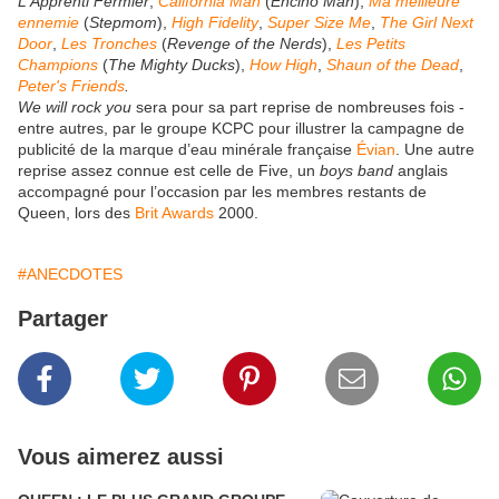
L'Apprenti Fermier
,
California Man
(
Encino Man
),
Ma meilleure
ennemie
(
Stepmom
),
High Fidelity
,
Super Size Me
,
The Girl Next
Door
,
Les Tronches
(
Revenge of the Nerds
),
Les Petits
Champions
(
The Mighty Ducks
),
How High
,
Shaun of the Dead
,
Peter's Friends
.
We will rock you
sera pour sa part reprise de nombreuses fois -
entre autres, par le groupe KCPC pour illustrer la campagne de
publicité de la marque d’eau minérale française
Évian
. Une autre
reprise assez connue est celle de Five, un
boys band
anglais
accompagné pour l’occasion par les membres restants de
Queen, lors des
Brit Awards
2000.
#ANECDOTES
Partager
Vous aimerez aussi