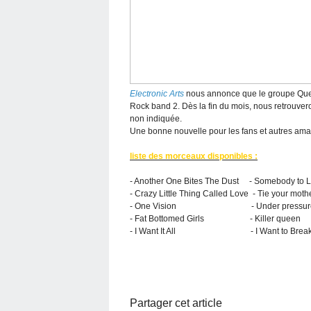
Electronic Arts
nous annonce que le groupe Queen 
Rock band 2. Dès la fin du mois, nous retrouv
non indiquée.
Une bonne nouvelle pour les fans et autres ama
liste des morceaux disponibles :
- Another One Bites The Dust - Somebody to 
- Crazy Little Thing Called Love - Tie your mot
- One Vision - Under pressur
- Fat Bottomed Girls - Killer queen
- I Want It All - I Want to Break 
Partager cet article