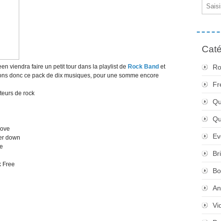
Email
Caté
viendra faire un petit tour dans la playlist de
Rock Band
et
Ro
erons donc ce pack de dix musiques, pour une somme encore
Fr
teurs de rock
Qu
Q
Love
Ev
her down
e
Br
Free
Bo
An
Vi