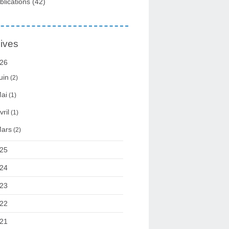
blications
(42)
ives
26
uin
(2)
ai
(1)
vril
(1)
ars
(2)
25
24
23
22
21