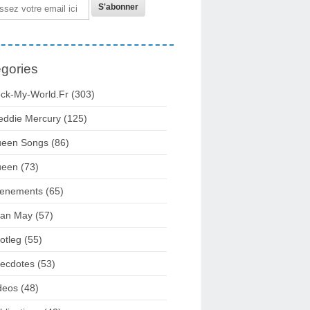
gories
ck-My-World.fr
(303)
eddie Mercury
(125)
een Songs
(86)
ueen
(73)
enements
(65)
ian May
(57)
otleg
(55)
ecdotes
(53)
deos
(48)