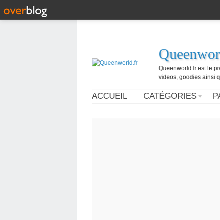
Queenworl
Queenworld.fr est le p
videos, goodies ainsi q
ACCUEIL
CATÉGORIES
P