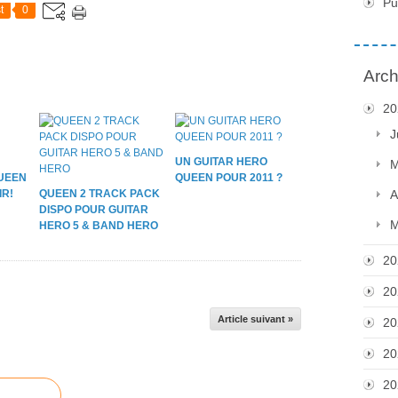
Pu
t
0
Arch
20
J
UN GUITAR HERO
M
QUEEN
QUEEN POUR 2011 ?
IR!
QUEEN 2 TRACK PACK
A
DISPO POUR GUITAR
M
HERO 5 & BAND HERO
20
20
Article suivant »
20
20
20