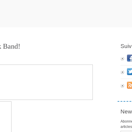
k Band!
Suiv
News
Abonne
article