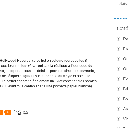
Email
Caté
Ro
Fr
Qu
Hollywood Records, ce coffret en veloure regroupe les 8
et que les premiers
vinyl
replica (
la réplique à l'identique du
Q
), incorporant tous les détails : pochette simple ou ouvrante,
 de l'étiquette figurant sur la rondelle du vinyle et pochette
Ev
s. Le coffret conprend également un livret contenant les paroles
es CD étant tous contenu dans une pochette papier blanche).
Br
Bo
An
t
0
Vi