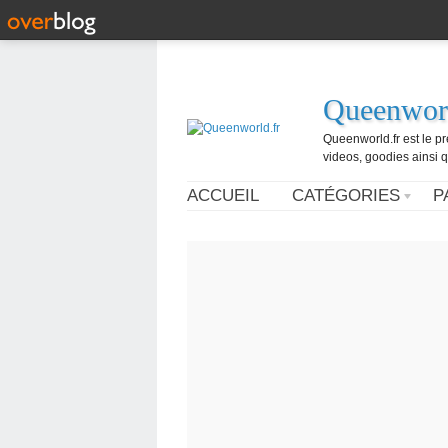
Queenworl
Queenworld.fr est le p
videos, goodies ainsi q
ACCUEIL
CATÉGORIES
P