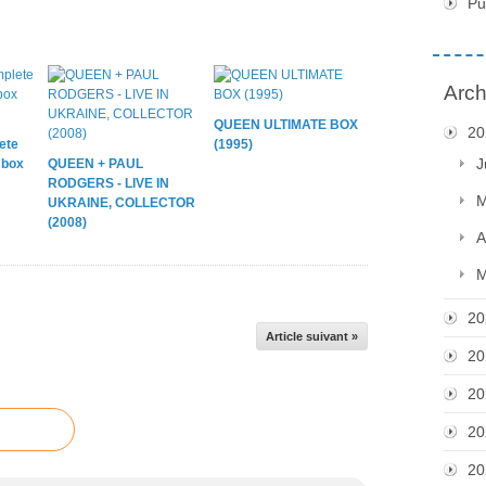
Pu
Arch
QUEEN ULTIMATE BOX
20
ete
(1995)
J
 box
QUEEN + PAUL
RODGERS - LIVE IN
M
UKRAINE, COLLECTOR
(2008)
A
M
20
Article suivant »
20
20
20
20