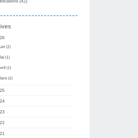
blications
(42)
ives
26
uin
(2)
ai
(1)
vril
(1)
ars
(2)
25
24
23
22
21