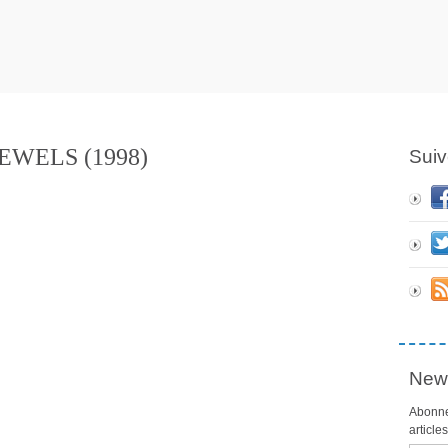
EWELS (1998)
Suiv
News
Abonne
article