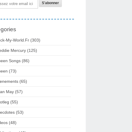
gories
ck-My-World.fr
(303)
eddie Mercury
(125)
een Songs
(86)
ueen
(73)
enements
(65)
ian May
(57)
otleg
(55)
ecdotes
(53)
deos
(48)