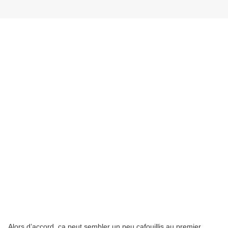
Alors d’accord, ça peut sembler un peu cafouillis au premier