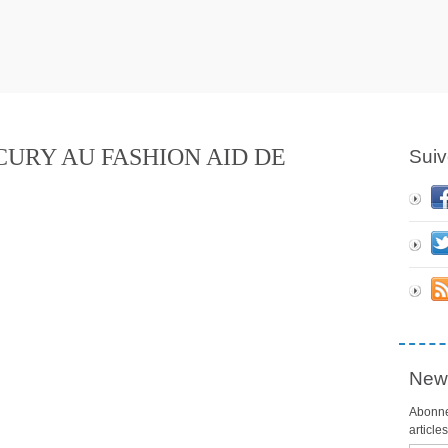
CURY AU FASHION AID DE
Suiv
News
Abonne
article