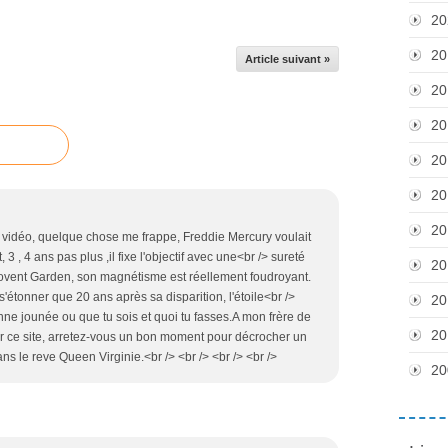
20
20
Article suivant »
20
20
20
20
20
e vidéo, quelque chose me frappe, Freddie Mercury voulait
it, 3 , 4 ans pas plus ,il fixe l'objectif avec une<br /> sureté
20
Covent Garden, son magnétisme est réellement foudroyant.
s s'étonner que 20 ans après sa disparition, l'étoile<br />
20
ne jounée ou que tu sois et quoi tu fasses.A mon frère de
20
r ce site, arretez-vous un bon moment pour décrocher un
ans le reve Queen Virginie.<br /> <br /> <br /> <br />
20