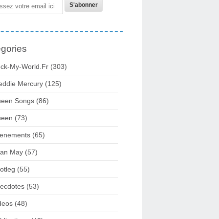
gories
ck-My-World.fr
(303)
eddie Mercury
(125)
een Songs
(86)
ueen
(73)
enements
(65)
ian May
(57)
otleg
(55)
ecdotes
(53)
deos
(48)