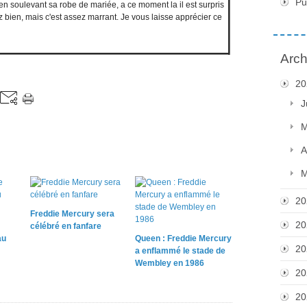
Pu
t en soulevant sa robe de mariée, a ce moment la il est surpris
ez bien, mais c'est assez marrant. Je vous laisse apprécier ce
Arch
20
J
M
A
M
20
Freddie Mercury sera
20
célébré en fanfare
au
Queen : Freddie Mercury
20
a enflammé le stade de
Wembley en 1986
20
20