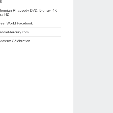
s
hemian Rhapsody DVD, Blu-ray, 4K
tra HD
eenWorld Facebook
eddieMercury.com
ntreux Célébration