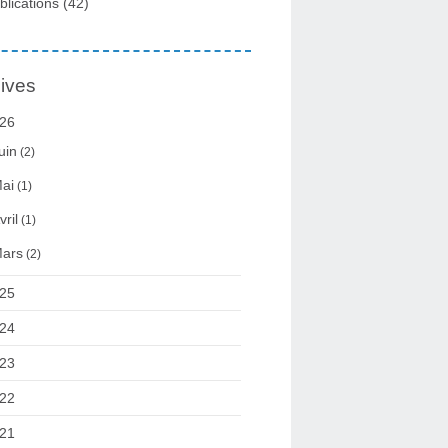
blications
(42)
ives
26
uin
(2)
ai
(1)
vril
(1)
ars
(2)
25
24
23
22
21