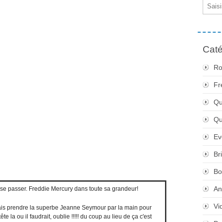
Email
Caté
Ro
Fr
Qu
Q
Ev
Br
Bo
An
 se passer. Freddie Mercury dans toute sa grandeur!
Vi
evais prendre la superbe Jeanne Seymour par la main pour
e la ou il faudrait, oublie !!!!! du coup au lieu de ça c'est