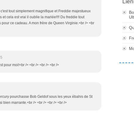
Lien
e, c'est tout simplement magnifique et Freddie majestueux
Bo
Ul
 et cela est vrai il oublie la mariée!!!! Du freddie tout
us pour ce cadeau. A mon frère de Queen Virginie.<br /> <br
Qu
Fr
Mo
05
est pour moi!<br /> <br /> <br /> <br />
ercury pourchasse Bob Geldof sous les yeux ébahis de St
 bien marrante.<br /> <br /> <br /> <br />