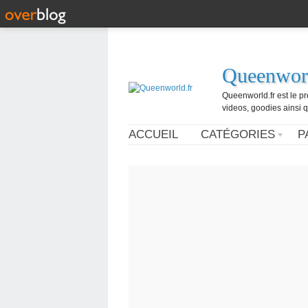
Queenworl
Queenworld.fr est le p
videos, goodies ainsi q
ACCUEIL
CATÉGORIES
P