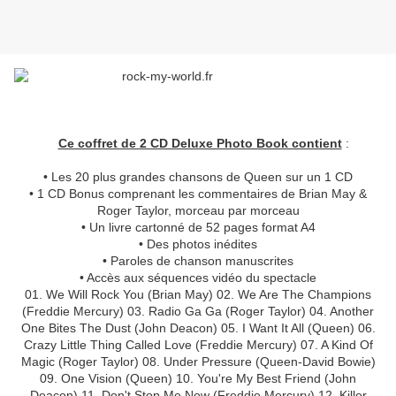
Ce coffret de 2 CD Deluxe Photo Book contient
:
• Les 20 plus grandes chansons de Queen sur un 1 CD
• 1 CD Bonus comprenant les commentaires de Brian May &
Roger Taylor, morceau par morceau
• Un livre cartonné de 52 pages format A4
• Des photos inédites
• Paroles de chanson manuscrites
• Accès aux séquences vidéo du spectacle
01. We Will Rock You (Brian May) 02. We Are The Champions
(Freddie Mercury) 03. Radio Ga Ga (Roger Taylor) 04. Another
One Bites The Dust (John Deacon) 05. I Want It All (Queen) 06.
Crazy Little Thing Called Love (Freddie Mercury) 07. A Kind Of
Magic (Roger Taylor) 08. Under Pressure (Queen-David Bowie)
09. One Vision (Queen) 10. You're My Best Friend (John
Deacon) 11. Don't Stop Me Now (Freddie Mercury) 12. Killer