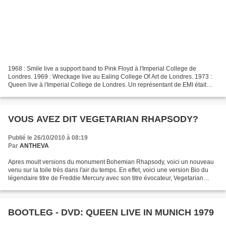
1968 : Smile live a support band to Pink Floyd à l'Imperial College de
Londres. 1969 : Wreckage live au Ealing College Of Art de Londres. 1973 :
Queen live à l'Imperial College de Londres. Un représentant de EMI était
présent et fut impressionné par le...
VOUS AVEZ DIT VEGETARIAN RHAPSODY?
Publié le 26/10/2010 à 08:19
Par
ANTHEVA
Apres moult versions du monument Bohemian Rhapsody, voici un nouveau
venu sur la toile très dans l'air du temps. En effet, voici une version Bio du
légendaire titre de Freddie Mercury avec son titre évocateur, Vegetarian
Rhapsody...
BOOTLEG - DVD: QUEEN LIVE IN MUNICH 1979