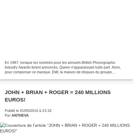
En 1987, lorsque les nominés pour les annuels British Phonographic
Industry Awards furent annoncés, Queen n'apparaissait nulle part. Alors,
pour compenser ce manque, EMI, la maison de disques du groupe,
composa une annonce comprenant toutes les réussites...
JOHN + BRIAN + ROGER = 240 MILLIONS
EUROS!
Publié le 01/05/2010 à 23:32
Par
ANTHEVA