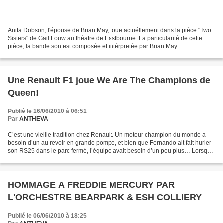
Anita Dobson, l'épouse de Brian May, joue actuéllement dans la pièce "Two
Sisters" de Gail Louw au théatre de Eastbourne. La particularité de cette
pièce, la bande son est composée et intérpretée par Brian May.
Une Renault F1 joue We Are The Champions de
Queen!
Publié le 16/06/2010 à 06:51
Par
ANTHEVA
C’est une vieille tradition chez Renault. Un moteur champion du monde a
besoin d’un au revoir en grande pompe, et bien que Fernando ait fait hurler
son RS25 dans le parc fermé, l’équipe avait besoin d’un peu plus… Lorsque
les voitures sont revenues au...
HOMMAGE A FREDDIE MERCURY PAR
L'ORCHESTRE BEARPARK & ESH COLLIERY
Publié le 06/06/2010 à 18:25