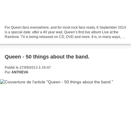
For Queen fans everywhere, and for most rock fans really, 8 September 2014
is a special date: after a 40 year wait, Queen’s first live album Live at the
Rainbow ’74 is being released on CD, DVD and more. It is, in many ways, a
missing piece of the jigsaw;...
Queen - 50 things about the band.
Publié le 27/09/2013 à 19:47
Par
ANTHEVA