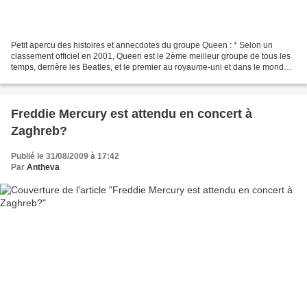
Petit apercu des histoires et annecdotes du groupe Queen : * Selon un
classement officiel en 2001, Queen est le 2ème meilleur groupe de tous les
temps, derrière les Beatles, et le premier au royaume-uni et dans le monde
anglo-saxons , canada et amérique...
Freddie Mercury est attendu en concert à
Zaghreb?
Publié le 31/08/2009 à 17:42
Par
Antheva