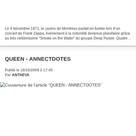
Le 4 décembre 1971, le casino de Montreux partait en fumée lors d’un
concert de Frank Zappa, événement à la notoriété devenue planétaire grâce
au trés célébrissime "Smoke on the Water" du groupe Deep Purple. Quatre
ans plus tard, un jeune ingénieur du...
QUEEN - ANNECTDOTES
Publié le 18/10/2009 à 17:45
Par
ANTHEVA