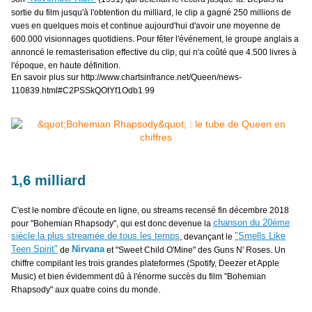
sortie du film jusqu'à l'obtention du milliard, le clip a gagné 250 millions de
vues en quelques mois et continue aujourd'hui d'avoir une moyenne de
600.000 visionnages quotidiens. Pour fêter l'événement, le groupe anglais a
annoncé le remasterisation effective du clip, qui n'a coûté que 4.500 livres à
l'époque, en haute définition.
En savoir plus sur http://www.chartsinfrance.net/Queen/news-
110839.html#C2PSSkQOtYf1Odb1.99
1,6 milliard
C'est le nombre d'écoute en ligne, ou streams recensé fin décembre 2018
chanson du 20ème
pour "Bohemian Rhapsody", qui est donc devenue la
siècle la plus streamée de tous les temps
"Smells Like
, devançant le
Teen Spirit"
Nirvana
de
et "Sweet Child O'Mine" des Guns N' Roses. Un
chiffre compilant les trois grandes plateformes (Spotify, Deezer et Apple
Music) et bien évidemment dû à l'énorme succès du film "Bohemian
Rhapsody" aux quatre coins du monde.