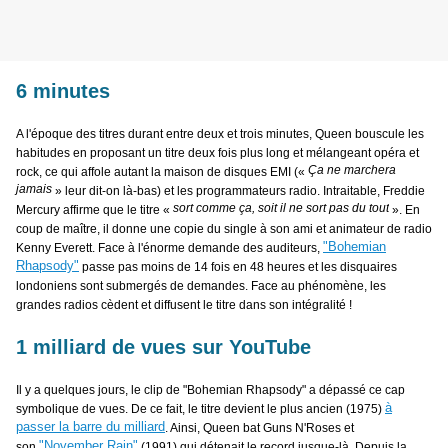
6 minutes
A l'époque des titres durant entre deux et trois minutes, Queen bouscule les
habitudes en proposant un titre deux fois plus long et mélangeant opéra et
Ça ne marchera
rock, ce qui affole autant la maison de disques EMI («
jamais
» leur dit-on là-bas) et les programmateurs radio. Intraitable, Freddie
sort comme ça, soit il ne sort pas du tout
Mercury affirme que le titre «
». En
coup de maître, il donne une copie du single à son ami et animateur de radio
"Bohemian
Kenny Everett. Face à l'énorme demande des auditeurs,
Rhapsody"
passe pas moins de 14 fois en 48 heures et les disquaires
londoniens sont submergés de demandes. Face au phénomène, les
grandes radios cèdent et diffusent le titre dans son intégralité !
1 milliard de vues sur YouTube
Il y a quelques jours, le clip de "Bohemian Rhapsody" a dépassé ce cap
à
symbolique de vues. De ce fait, le titre devient le plus ancien (1975)
passer la barre du milliard
. Ainsi, Queen bat Guns N'Roses et
"November Rain"
son
(1991) qui détenait le record jusque-là. Depuis la