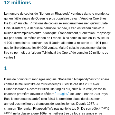
12 millions
Le nombre de copies de "Bohemian Rhapsody" vendues dans le monde, ce
qui en fait le single de Queen le plus populaire devant "Another One Bites
the Dust". Au total, 7 millions de copies se sont arrachées rien qu'aux Etats-
Unis, d'autant que depuis le début de l'année, il s'en est vendu plus d'un
million d'exemplaires outre-Atlantique. Étonnamment, "Bohemian Rhapsody"
n'a pas connu le même carton en France : à sa sortie initiale en 1975, seuls
4.700 exemplaires sont vendus. Il faudra attendre la ressortie de 1991 pour
que le titre dépasse les 94.000 ventes. Malgré cela, le succès mondial du
titre va permettre à l'album "A Night at the Opera" de cumuler 10 millions de
ventes !
1
Dans de nombreux sondages anglais, "Bohemian Rhapsody" est considéré
comme le meilleur titre de tous les temps. C'est le cas dès 2002 avec
Guinness World Records' British Hit Singles qui, suite à un vote, classe la
"Imagine"
chanson première devant le célèbre
de John Lennon. Aux Pays-
Bas, le morceau est arrivé cinq fois à la première place du classement
annuel des meilleures chansons de tous les temps. Depuis 1977, la
Rolling
chanson "Bohemian Rhapsody" n'a pas quitté le top 5 ! De son côté,
Stone
ne la classera que 166ème meilleur titre de tous les temps entre