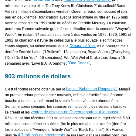
retrouve derrière
avec
(4,9
millions de ventes) et le "Do They Know It's Christmas ?" du collectif Band
Aid (3,8 millions d'exemplaires vendus). Queen a réussi son succès et son
pari en deux temps : tout d'abord avec la sortie initiale du titre en 1975 puis
avec sa ressortie en 1991 suite au décès de Freddie Mercury. La chanson
perdurera l'année suivante grâce à son utilisation dans la comédie "Wayne's
World". En restant 14 semaines numéro 1 des ventes en 1975, 1976, 1991 et
1992, la chanson est l'une de celles qui a le plus squatté le sommet des
"Shape of You"
charts anglais, au même niveau que le
d'Ed Sheeran mais
derrière Frankie Laine ("I Believe" - 18 semaines), Bryan Adams ((Everything
I Do) I Do It for You" - 16 semaines), Wet Wet Wet et Drake tous deux à 15
"One Dance"
semaines avec "Love Is All Around" et
.
903 millions de dollars
biopic "Bohemian Rhapsody"
C'est l'énorme recette obtenue par le
. Malgré
un premier retour presse assez mauvais, le film a bénéficié d'un énorme
bouche à oreille, transformant le simple film en véritable phénomène.
Semaine après semaine, les séances se multiplient, des versions karaoké
ventes de disques de Queen repartent à la hausse
se créent et les
.
Résultat, le film récoltera 900 millions de dollars pour un budget estimé à 50
millions, et sera même le sixième film le plus rentable de l'année (derrière
les blockbusters "Avengers : Infinity War" ou "Black Panther"). En France,
4,7 millions de spectateurs
plus de
se pressent dans les salles obscures