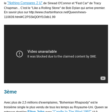
"Nothing Compares 2 U"
le
de Sinead O'Connor et "Fast Car" de Tracy
Chapman... C'est le "Like a Rolling Stone" de Bob Dylan qui arrive premier.
En savoir plus sur http://www.chartsinfrance.net/Queen/news-
110839.html#C2PSSkQOtYf1Odb1.99
3ème
Avec plus de 2,5 millions d'exemplaires, "Bohemian Rhapsody" est le
troisième single le plus vendu de tous les temps au Royaume-Uni. Queen se
Elton John
"Candle In The Wind 1997"