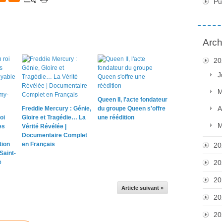
Pu
Arch
20
J
M
Queen II, l'acte fondateur
A
Freddie Mercury : Génie,
du groupe Queen s'offre
oi
Gloire et Tragédie… La
une réédition
M
es
Vérité Révélée |
Documentaire Complet
tion
en Français
20
Saint-
e
20
20
Article suivant »
20
20