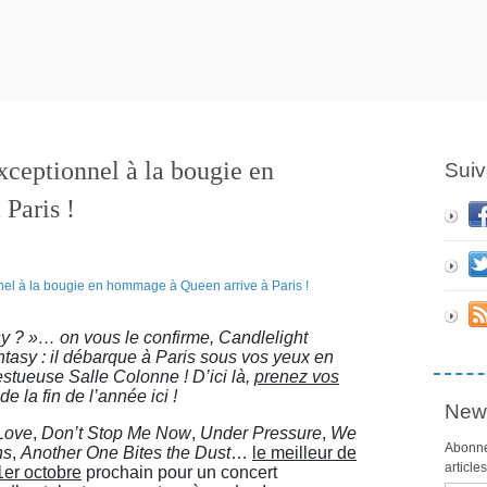
xceptionnel à la bougie en
Suiv
Paris !
antasy ? »… on vous le confirme, Candlelight
asy : il débarque à Paris sous vos yeux en
stueuse Salle Colonne ! D’ici là,
prenez vos
 la fin de l’année ici !
News
Love
,
Don’t Stop Me Now
,
Under Pressure
,
We
Abonne
ns
,
Another One Bites the Dust
…
le meilleur de
article
1er octobre
prochain pour un concert