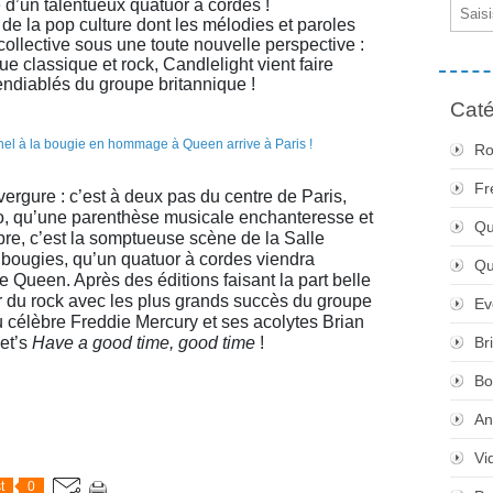
 d’un talentueux quatuor à cordes !
Email
 la pop culture dont les mélodies et paroles
ollective sous une toute nouvelle perspective :
 classique et rock, Candlelight vient faire
 endiablés du groupe britannique !
Caté
Ro
Fr
ergure : c’est à deux pas du centre de Paris,
co, qu’une parenthèse musicale enchanteresse et
Qu
obre, c’est la somptueuse scène de la Salle
 bougies, qu’un quatuor à cordes viendra
Q
de Queen. Après des éditions faisant la part belle
ur du rock avec les plus grands succès du groupe
Ev
 célèbre Freddie Mercury et ses acolytes Brian
et’s
Have a good time, good time
!
Br
Bo
An
Vi
t
0