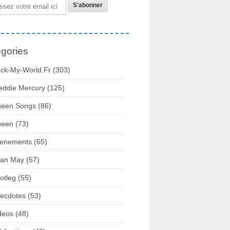
gories
ck-My-World.fr
(303)
eddie Mercury
(125)
een Songs
(86)
ueen
(73)
enements
(65)
ian May
(57)
otleg
(55)
ecdotes
(53)
deos
(48)