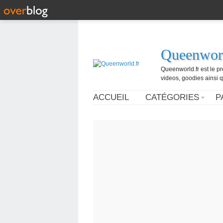
Queenworl
Queenworld.fr est le p
videos, goodies ainsi q
ACCUEIL
CATÉGORIES
P