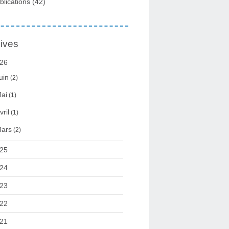
blications
(42)
ives
26
uin
(2)
ai
(1)
vril
(1)
ars
(2)
25
24
23
22
21