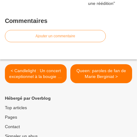
Commentaires
Ajouter un commentaire
< Candlelight : Un concert
Queen: paroles de fan de
exceptionnel à la bougie en
Marie Berginiat >
hommage à Queen arrive à
Paris !
Hébergé par Overblog
Top articles
Pages
Contact
Signaler un abus