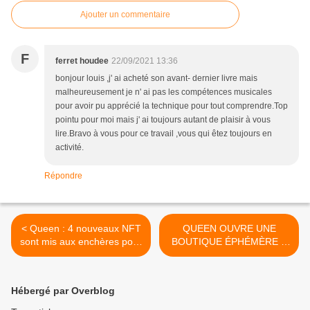
Ajouter un commentaire
F
ferret houdee
22/09/2021 13:36
bonjour louis ,j' ai acheté son avant- dernier livre mais
malheureusement je n' ai pas les compétences musicales
pour avoir pu apprécié la technique pour tout comprendre.Top
pointu pour moi mais j' ai toujours autant de plaisir à vous
lire.Bravo à vous pour ce travail ,vous qui êtez toujours en
activité.
Répondre
< Queen : 4 nouveaux NFT
QUEEN OUVRE UNE
sont mis aux enchères pour
BOUTIQUE ÉPHÉMÈRE À
célébrer le 75e anniversaire
LONDRES POUR SES 50
de Freddie Mercury
ANS >
Hébergé par Overblog