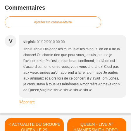
Commentaires
Ajouter un commentaire
V
virginie
01/12/2010 00:00
<br /> <br /> Dis donc les toutous et les minous, on en a de la
chance! On chante rien que pour vous, je suis jalouse je
l'avoue,ce<br /> n'est pas un beau sentiment, oui là on est
d'accord et meme entre vous, vous vous cherchez! C'est pas
aux vieux singes qu'on apprend à faire la grimace.Je parles
aux animaux et alors.lors de ce concert, il y avait Tom Jones,
je crois.Bravo à tous les bénévoles.A mon frère Antheva<br />
de Queen,Virginie.<br /> <br /> <br /> <br />
Répondre
< ACTUALITE DU GROUPE
QUEEN - LIVE AT
QUEEN LE 29
HAMMERSMITH ODEON