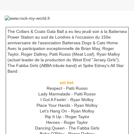
The Collars & Coats Gala Ball a eu lieu jeudi soir à la Battersea
Power Station au sud de Londres à l'occasion du 150e
anniversaire de l'association Battersea Dogs & Cats Home.
Avec la participation exceptionnelle de Brian May, Roger
Taylor, Roger Daltrey, Patti Russo (Meat Loaf), Ryan Malloy
(actuel leader de la production du West End "Jersey Girls"),
The Fabba Girls (ABBA tribute band) et Spike Edney's All Star
Band .
set list
:
Respect - Patti Russo
Lady Marmalade - Patti Russo
I Got A Feelin’ - Ryan Molloy
Place Your Hands - Ryan Molloy
Let’s Hang On - Ryan Molloy
Rip It Up - Roger Taylor
Heroes - Roger Taylor
Dancing Queen - The Fabba Girls
Baba O’Riley - Roger Daltrey