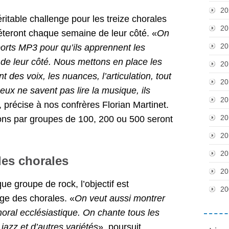
20
ritable challenge pour les treize chorales
20
péteront chaque semaine de leur côté. «
On
20
orts MP3 pour qu’ils apprennent les
n de leur côté. Nous mettons en place les
20
 des voix, les nuances, l’articulation, tout
20
 eux ne savent pas lire la musique, ils
20
, précise à nos confrères Florian Martinet.
20
ions par groupes de 100, 200 ou 500 seront
20
20
des chorales
20
e groupe de rock, l’objectif est
20
ge des chorales. «
On veut aussi montrer
horal ecclésiastique. On chante tous les
jazz et d’autres variétés
», poursuit,