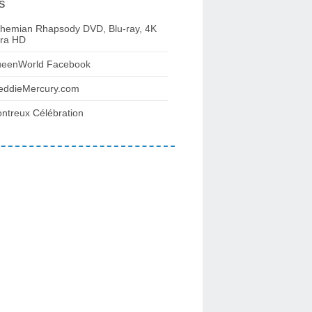
s
hemian Rhapsody DVD, Blu-ray, 4K
tra HD
eenWorld Facebook
eddieMercury.com
ntreux Célébration