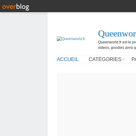
Queenworl
Queenworld.fr est le p
videos, goodies ainsi q
ACCUEIL
CATÉGORIES
P