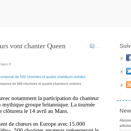
eurs vont chanter Queen
Suiv
…
igaro.fr
omposé de 500 choristes et quatre chanteurs solistes
avec notamment la participation du chanteur
 mythique groupe britannique. La tournée
News
e clôturera le 14 avril au Mans.
Abonne
ment de chœurs en Europe avec 15.000
article
niths». 500 choristes amateurs présenteront le