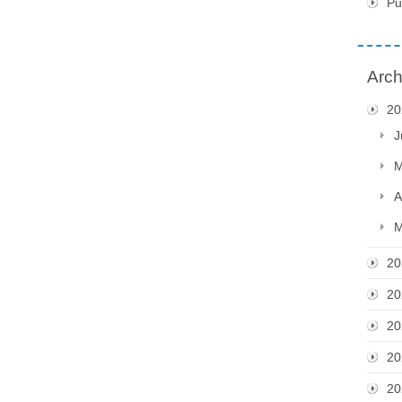
Pu
Arch
20
J
M
A
M
20
20
20
20
20