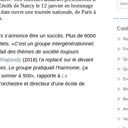
Email
Zénith de Nancy le 12 janvier en hommage
date ouvre une tournée nationale, de Paris à
n.
Caté
rs s’annonce être un succès. Plus de 6000
Ro
lets. «
C’est un groupe intergénérationnel,
Fr
dait des thèmes de société toujours
Qu
Rhapsody
(2018)
l’a replacé sur le devant
ées
.
Le groupe pratiquait l’harmonie, ça
Q
n sonner à 500
», rapporte à
La
Ev
d’orchestre et directeur d’une école de
Br
Bo
An
Vi