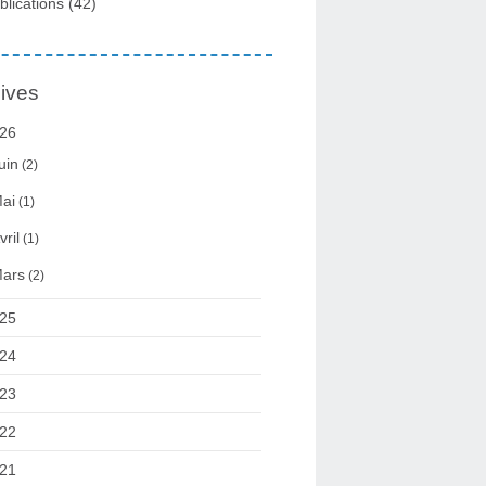
blications
(42)
ives
26
uin
(2)
ai
(1)
vril
(1)
ars
(2)
25
24
23
22
21