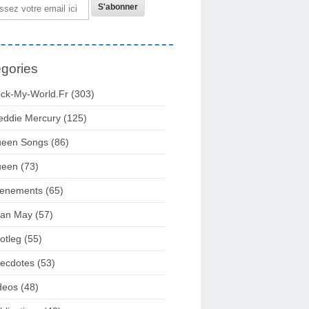
gories
ck-My-World.fr
(303)
eddie Mercury
(125)
een Songs
(86)
ueen
(73)
enements
(65)
ian May
(57)
otleg
(55)
ecdotes
(53)
deos
(48)