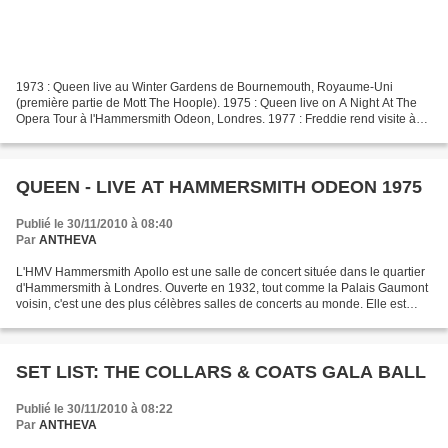
1973 : Queen live au Winter Gardens de Bournemouth, Royaume-Uni
(première partie de Mott The Hoople). 1975 : Queen live on A Night At The
Opera Tour à l'Hammersmith Odeon, Londres. 1977 : Freddie rend visite à
Lisa Minelli à New York. 1978 : Queen live...
QUEEN - LIVE AT HAMMERSMITH ODEON 1975
Publié le 30/11/2010 à 08:40
Par
ANTHEVA
L'HMV Hammersmith Apollo est une salle de concert située dans le quartier
d'Hammersmith à Londres. Ouverte en 1932, tout comme la Palais Gaumont
voisin, c'est une des plus célèbres salles de concerts au monde. Elle est
généralement plus connu sous son...
SET LIST: THE COLLARS & COATS GALA BALL
Publié le 30/11/2010 à 08:22
Par
ANTHEVA