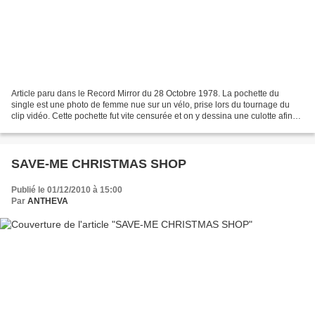
Article paru dans le Record Mirror du 28 Octobre 1978. La pochette du
single est une photo de femme nue sur un vélo, prise lors du tournage du
clip vidéo. Cette pochette fut vite censurée et on y dessina une culotte afin
de masquer la nudité du sujet....
SAVE-ME CHRISTMAS SHOP
Publié le 01/12/2010 à 15:00
Par
ANTHEVA