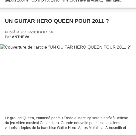
depuis 2004 en CD & DVD. 1990 : The Cross live at Akantz, Tuttlingen,
Allemagne. 1993 : Brian live at...
UN GUITAR HERO QUEEN POUR 2011 ?
Publié le 26/06/2010 à 07:54
Par
ANTHEVA
Le groupe Queen, emmené par feu Freddie Mercury, sera bientôt à l'affiche
du jeu vidéo musical Guitar Hero. Grande nouvelle pour les musiciens
virtuels adeptes de la franchise Guitar Hero. Après Metallica, Aerosmith et
Van Halen, l'éditeur Activision...