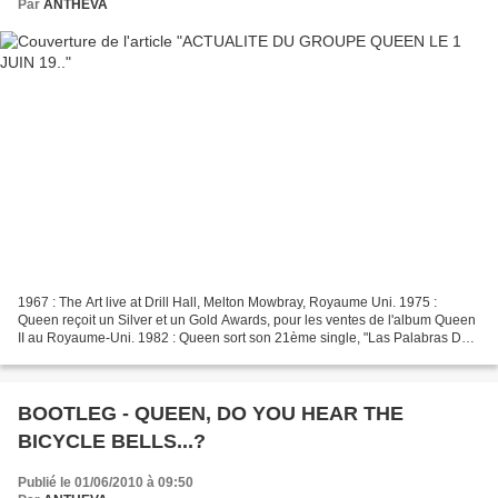
Par
ANTHEVA
1967 : The Art live at Drill Hall, Melton Mowbray, Royaume Uni. 1975 :
Queen reçoit un Silver et un Gold Awards, pour les ventes de l'album Queen
II au Royaume-Uni. 1982 : Queen sort son 21ème single, "Las Palabras De
Amor". 1982 : Queen live at Ingliston...
BOOTLEG - QUEEN, DO YOU HEAR THE
BICYCLE BELLS...?
Publié le 01/06/2010 à 09:50