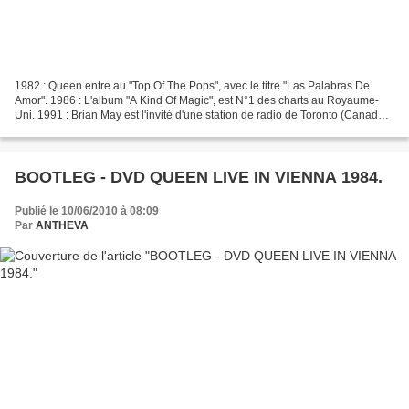
1982 : Queen entre au "Top Of The Pops", avec le titre "Las Palabras De
Amor". 1986 : L'album "A Kind Of Magic", est N°1 des charts au Royaume-
Uni. 1991 : Brian May est l'invité d'une station de radio de Toronto (Canada).
Il joue les titres : Tie Your...
BOOTLEG - DVD QUEEN LIVE IN VIENNA 1984.
Publié le 10/06/2010 à 08:09
Par
ANTHEVA