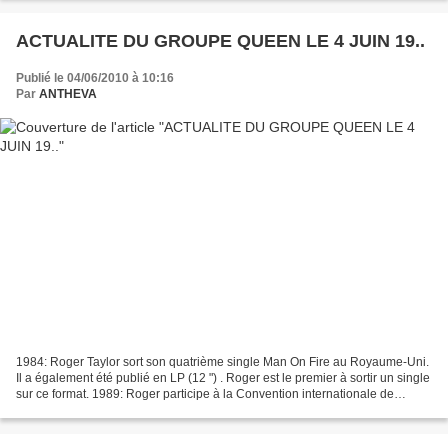
ACTUALITE DU GROUPE QUEEN LE 4 JUIN 19..
Publié le 04/06/2010 à 10:16
Par
ANTHEVA
1984: Roger Taylor sort son quatrième single Man On Fire au Royaume-Uni.
Il a également été publié en LP (12 ") . Roger est le premier à sortir un single
sur ce format. 1989: Roger participe à la Convention internationale de
Scrabble. Il à d'ailleur a...