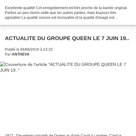
Excellente qualité! Cet enregistrement est très proche de la bande original.
Parfois un peu moins nette que les autres parties, mais toujours très
agréable! La qualité sonore est incroyable et la qualité d'image est
également très agréable. C'est à partir...
ACTUALITE DU GROUPE QUEEN LE 7 JUIN 19..
Publié le 06/06/2010 à 23:32
Par
ANTHEVA
1977 : Deuxième concerts de Queen au Earls Court à Londres. C'est la