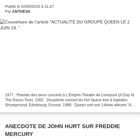
Publié le 02/06/2010 à 11:27
Par
ANTHEVA
1977 : Premier des deux concerts à L'Empire Theatre de Liverpool (A Day At
The Races Tour). 1982 : Deuxième concert du Hot Space tour à Ingliston
Showground, Edinbourg, Ecosse. 1986 : Queen sort son 14ème albums "A
Kind Of Magic". 1988 : Mort de Harold...
ANECDOTE DE JOHN HURT SUR FREDDIE
MERCURY