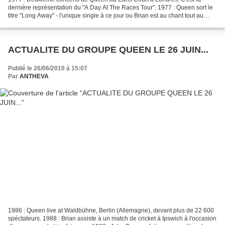
dernière représentation du "A Day At The Races Tour". 1977 : Queen sort le
titre "Long Away" - l'unique single à ce jour ou Brian est au chant tout au
long. 1982 : Queen reçoit un Platinum...
ACTUALITE DU GROUPE QUEEN LE 26 JUIN...
Publié le 26/06/2010 à 15:07
Par
ANTHEVA
1986 : Queen live at Waldbühne, Berlin (Allemagne), devant plus de 22 600
spéctateurs. 1988 : Brian assiste à un match de cricket à Ipswich à l'occasion