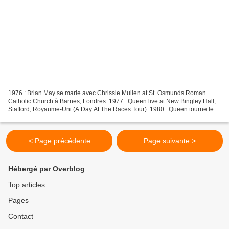
1976 : Brian May se marie avec Chrissie Mullen at St. Osmunds Roman
Catholic Church à Barnes, Londres. 1977 : Queen live at New Bingley Hall,
Stafford, Royaume-Uni (A Day At The Races Tour). 1980 : Queen tourne le
clip du single Play The Game au Trillion...
< Page précédente
Page suivante >
Hébergé par Overblog
Top articles
Pages
Contact