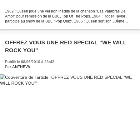
1982 : Queen joue une version inédite de la chanson "Las Palabras De
Amor" pour l'emission de la BBC, Top Of The Pops. 1984 : Roger Taylor
participe au show de la BBC "Pop Quiz". 1986 : Queen sort son 30ème
single "Friends Will Be Friends"au Royaume-Uni....
OFFREZ VOUS UNE RED SPECIAL "WE WILL
ROCK YOU"
Publié le 08/06/2010 à 23:42
Par
ANTHEVA