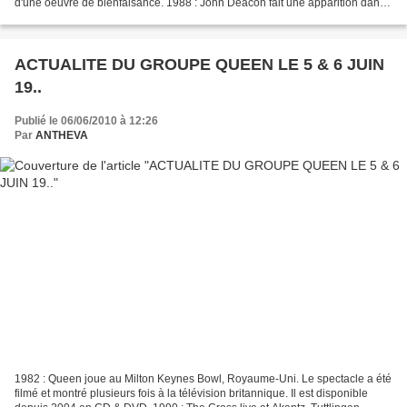
d'une oeuvre de bienfaisance. 1988 : John Deacon fait une apparition dans
le clip du groupe the Morris...
ACTUALITE DU GROUPE QUEEN LE 5 & 6 JUIN
19..
Publié le 06/06/2010 à 12:26
Par
ANTHEVA
1982 : Queen joue au Milton Keynes Bowl, Royaume-Uni. Le spectacle a été
filmé et montré plusieurs fois à la télévision britannique. Il est disponible