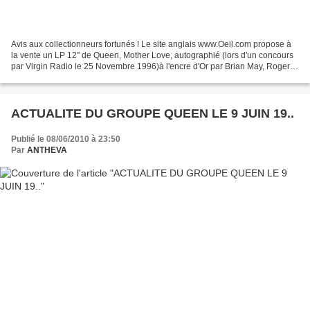
Avis aux collectionneurs fortunés ! Le site anglais www.Oeil.com propose à
la vente un LP 12'' de Queen, Mother Love, autographié (lors d'un concours
par Virgin Radio le 25 Novembre 1996)à l'encre d'Or par Brian May, Roger
Taylor et John Deacon. Roger,...
ACTUALITE DU GROUPE QUEEN LE 9 JUIN 19..
Publié le 08/06/2010 à 23:50
Par
ANTHEVA